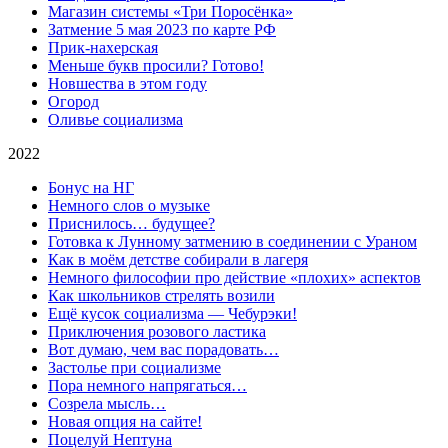
Магазин системы «Три Поросёнка»
Затмение 5 мая 2023 по карте РФ
Прик-нахерская
Меньше букв просили? Готово!
Новшества в этом году
Огород
Оливье социализма
2022
Бонус на НГ
Немного слов о музыке
Приснилось… будущее?
Готовка к Лунному затмению в соединении с Ураном
Как в моём детстве собирали в лагеря
Немного философии про действие «плохих» аспектов
Как школьников стрелять возили
Ещё кусок социализма — Чебурэки!
Приключения розового ластика
Вот думаю, чем вас порадовать…
Застолье при социализме
Пора немного напрягаться…
Созрела мысль…
Новая опция на сайте!
Поцелуй Нептуна