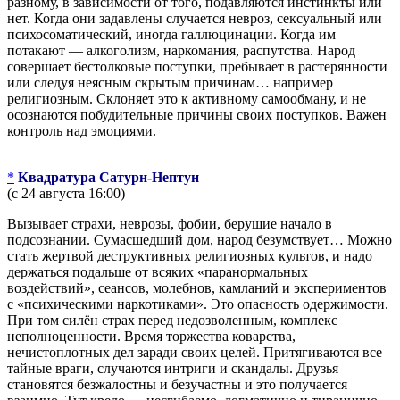
разному, в зависимости от того, подавляются инстинкты или
нет. Когда они задавлены случается невроз, сексуальный или
психосоматический, иногда галлюцинации. Когда им
потакают — алкоголизм, наркомания, распутства. Народ
совершает бестолковые поступки, пребывает в растерянности
или следуя неясным скрытым причинам… например
религиозным. Склоняет это к активному самообману, и не
осознаются побудительные причины своих поступков. Важен
контроль над эмоциями.
*
Квадратура Сатурн-Нептун
(с 24 августа 16:00)
Вызывает страхи, неврозы, фобии, берущие начало в
подсознании. Сумасшедший дом, народ безумствует… Можно
стать жертвой деструктивных религиозных культов, и надо
держаться подальше от всяких «паранормальных
воздействий», сеансов, молебнов, камланий и экспериментов
с «психическими наркотиками». Это опасность одержимости.
При том силён страх перед недозволенным, комплекс
неполноценности. Время торжества коварства,
нечистоплотных дел заради своих целей. Притягиваются все
тайные враги, случаются интриги и скандалы. Друзья
становятся безжалостны и безучастны и это получается