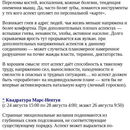
Переломы костей, воспаления, кожные болезни, тенденция
онемения мышц. Да, часто болят зубы, ломаются инструменты
у тех кого аспект цепляет по персональной «карте».
Возникает гнев в адрес людей. чья жизнь меньше напряжена и
более комфортна. При дополнительных плохих аспектах —
вспышки гнева, ненависти, злобы, активное насилие. Долго
скрываемая ярость тут прорывается как вулкан. при
дополнительных напряженных аспектов к данному
соединению — может случиться планомерное намеренное
разрушение на почве жажды власти, тирании, диктаторства.
В хорошем смысле этот аспект даёт способность к тяжелому
труду, напряжению сил, выносливости, находчивости и
смелости в опасных и трудных ситуациях… но аспект должен
быть «проработан» на индивидуальном плане — хотя бы не
впервые активизировать натальную карту (личный гороскоп).
*
Квадратура Марс-Нептун
(с 24 августа 15:00 по 28 августа 4:00; экзакт 26 августа 9:50)
Странные эмоциональные желания поднимаются из
глубинных слоев подсознания, не соответствующие
существующему порядку. Аспект может выразиться по-