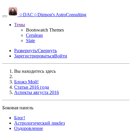
☆DAC☆
Dimson's AstroConsulting
Темы
Bootswatch Themes
Cerulean
Slate
Развернуть/Свернуть
Зарегистрироваться
Войти
Вы находитесь здесь
Бложэ Мой!
Статьи 2016 года
Аспекты августа 2016
Боковая панель
Блог!
Аcтрологический ликбез
Оздоровление