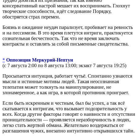
трудно добиться их признания, так как именно
консервативный настрой мешает их воспринимать. Глохнут
творческие способности, идёт следование Порядку,
обостряется страх перемен.
Боязнь и ожидание неудач парализует, пробивает на ревность
и на пессимизм. В это время плетутся интриги, практикуется
сознательная бесчестность. Так что не время заключать
контракты и оставлять за собой письменные свидетельства.
*
Оппозиция Меркурий-Нептун
(с 7 августа 2:00 по 8 августа 13:00; экзакт 7 августа 19:25)
Просыпается интуиция, работает чутьё. Спонтанно узнаются
мысли и истинные мотивы людей. Такая неосознанная
телепатия может толкнуть на манипулирование, не
злонамеренное, а как игра, в которой противник проиграет.
Если быть искренным и честным, был бы успех, а так всё
скатывается к интригам, что вызывает подозрительность у
всех. Когда другие факторы говорят о наивности и отсутствии
проницательности — проявляется неразборчивость в людях,
легко стать жертвой обмана. Желательно воздержаться от
разглашения чужих, внезапно интуитивно открывшихся тайн.