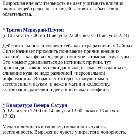
Возросшая впечатлительность не дает учитывать влияния
окружающей среды, легко людей заставить забыть свои
обязательства.
*
Тригон Меркурий-Плутон
(с 10 августа 7:00 по 11 августа 22:00; экзакт 11 августа 2:23)
Действительность проявляет себя как игра различных Тайных
Сил и начинает приходить понимание причин внешних
явлений… как физик ядерщик понимает атомные структуры.
Это момент докапываться до истинных причин, тут
происходят всякие «утечки данных», взломы «баз данных»,
сливание куда не надо различной «персональной
информации». Возрастает интерес к оккультным и
естественным наукам, и даже к магии и колдовству,
активизация разведки и действий всякой «мафии».
*
Квадратура Венера-Сатурн
(с 12 августа 22:00 по 14 августа 13:00; экзакт 13 августа
17:32)
Меланхоличность возникает, скованность чувств,
застенчивость. Выражение чувств упирается в чопорность,