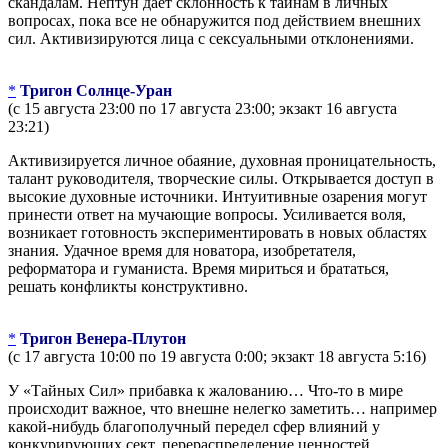
скандалам. Нептун дает склонность к тайнам в личных
вопросах, пока все не обнаружится под действием внешних
сил. Активизируются лица с сексуальными отклонениями.
*
Тригон Солнце-Уран
(с 15 августа 23:00 по 17 августа 23:00; экзакт 16 августа
23:21)
Активизируется личное обаяние, духовная проницательность,
талант руководителя, творческие силы. Открывается доступ в
высокие духовные источники. Интуитивные озарения могут
принести ответ на мучающие вопросы. Усиливается воля,
возникает готовность экспериментировать в новых областях
знания. Удачное время для новатора, изобретателя,
реформатора и гуманиста. Время мириться и брататься,
решать конфликты конструктивно.
*
Тригон Венера-Плутон
(с 17 августа 10:00 по 19 августа 0:00; экзакт 18 августа 5:16)
У «Тайных Сил» прибавка к жалованию… Что-то в мире
происходит важное, что внешне нелегко заметить… например
какой-нибудь благополучный передел сфер влияний у
конкурирующих сект, перераспределение ценностей,