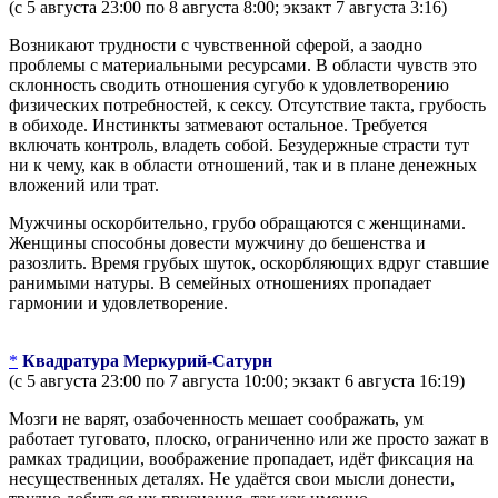
(с 5 августа 23:00 по 8 августа 8:00; экзакт 7 августа 3:16)
Возникают трудности с чувственной сферой, а заодно
проблемы с материальными ресурсами. В области чувств это
склонность сводить отношения сугубо к удовлетворению
физических потребностей, к сексу. Отсутствие такта, грубость
в обиходе. Инстинкты затмевают остальное. Требуется
включать контроль, владеть собой. Безудержные страсти тут
ни к чему, как в области отношений, так и в плане денежных
вложений или трат.
Мужчины оскорбительно, грубо обращаются с женщинами.
Женщины способны довести мужчину до бешенства и
разозлить. Время грубых шуток, оскорбляющих вдруг ставшие
ранимыми натуры. В семейных отношениях пропадает
гармонии и удовлетворение.
*
Квадратура Меркурий-Сатурн
(с 5 августа 23:00 по 7 августа 10:00; экзакт 6 августа 16:19)
Мозги не варят, озабоченность мешает соображать, ум
работает туговато, плоско, ограниченно или же просто зажат в
рамках традиции, воображение пропадает, идёт фиксация на
несущественных деталях. Не удаётся свои мысли донести,