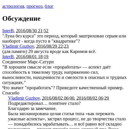
астрология
,
прогноз
,
блог
Обсуждение
InterB
,
2016/08/30 21:52
"Луна без курса" это период, который заштрихован серым или
наоборот - когда пусто в "квадратике"?
Vladimir Guzhov
,
2016/08/29 22:23
(для памяти) 29 августа вроде как Каримов всё.
InterB
,
2016/08/01 18:19
Соединение Марс-Сатурн
"В хорошем смысле если «проработать» — аспект даёт
способность к тяжелому труду, напряжению сил,
выносливости, находчивости и смелости в опасных и трудных
ситуациях."
Что значит "проработать"? Приведите качественный пример.
Спасибо
Vladimir Guzhov
,
2016/08/02 06:00
,
2016/08/02 06:29
Подредактировал… понятнее стало?
Благодарю за замечание.
Была запланирована целая статья типа «как пережить
ужасные аспекты», застрял процесс, не до творчества стало
— понадобилось зарабатывать… и всё равно всё складно