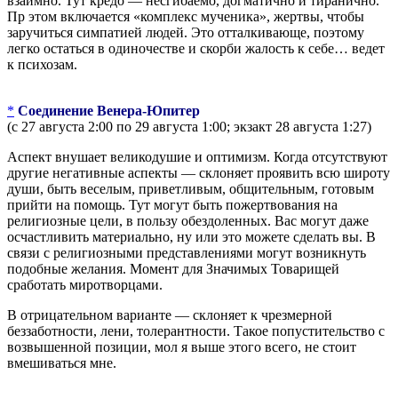
взаимно. Тут кредо — несгибаемо, догматично и тиранично.
Пр этом включается «комплекс мученика», жертвы, чтобы
заручиться симпатией людей. Это отталкивающе, поэтому
легко остаться в одиночестве и скорби жалость к себе… ведет
к психозам.
*
Соединение Венера-Юпитер
(с 27 августа 2:00 по 29 августа 1:00; экзакт 28 августа 1:27)
Аспект внушает великодушие и оптимизм. Когда отсутствуют
другие негативные аспекты — склоняет проявить всю широту
души, быть веселым, приветливым, общительным, готовым
прийти на помощь. Тут могут быть пожертвования на
религиозные цели, в пользу обездоленных. Вас могут даже
осчастливить материально, ну или это можете сделать вы. В
связи с религиозными представлениями могут возникнуть
подобные желания. Момент для Значимых Товарищей
сработать миротворцами.
В отрицательном варианте — склоняет к чрезмерной
беззаботности, лени, толерантности. Такое попустительство с
возвышенной позиции, мол я выше этого всего, не стоит
вмешиваться мне.