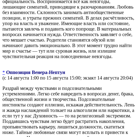
официальность. Воспринимается всё как невзгоды,
лишающие симпатий, приводящие к разочарованиям. Любовь
без взаимности. Склонность занимать антиобщественные
позиции, и утраты прежних симпатий. В делах расчётливость,
упор на власть и уважение. Имеющие власть или состояние,
пытаются завлечь и подавить кого попроще. В материальных
вопросах начинается нужда. Ответственность заявляет о себе,
что мешает счастью. Родители становятся обузой или
начинают давить эмоционально. В этот момент трудно найти
мир и счастье — тут или суровая жизнь, или излишне
чувствительная реакция на повседневные невзгоды.
*
Оппозиция Венера-Нептун
(с 14 августа 1:00 по 15 августа 15:00; экзакт 14 августа 20:04)
Раздрай между чувствами и подсознательными
устремлениями. Легко себе навредить в вопросах денег, брака,
общественной жизни и творчества. Подсознательные
инстинкты создают иллюзии, искажая действительность. Лень
и жажда наслаждений толкает на алкоголизм или наркотики, а
если тут у нас Духовность — то на религиозный экстремизм.
Поддавшись чувствам легко будет растратить накопления,
пропьянствовать карьеру, лишиться должности, скатиться
ниже. Тайные любовные связи могут всплыть и привести к