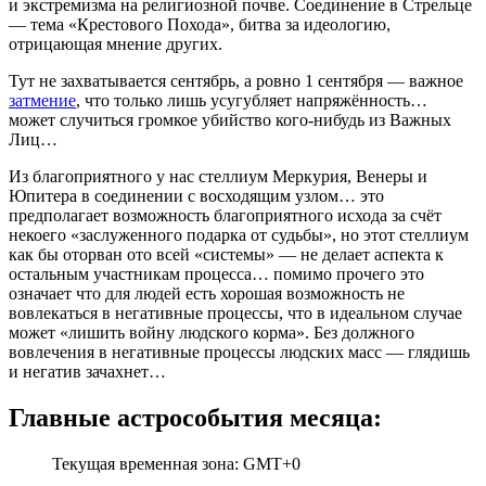
и экстремизма на религиозной почве. Соединение в Стрельце
— тема «Крестового Похода», битва за идеологию,
отрицающая мнение других.
Тут не захватывается сентябрь, а ровно 1 сентября — важное
затмение
, что только лишь усугубляет напряжённость…
может случиться громкое убийство кого-нибудь из Важных
Лиц…
Из благоприятного у нас стеллиум Меркурия, Венеры и
Юпитера в соединении с восходящим узлом… это
предполагает возможность благоприятного исхода за счёт
некоего «заслуженного подарка от судьбы», но этот стеллиум
как бы оторван ото всей «системы» — не делает аспекта к
остальным участникам процесса… помимо прочего это
означает что для людей есть хорошая возможность не
вовлекаться в негативные процессы, что в идеальном случае
может «лишить войну людского корма». Без должного
вовлечения в негативные процессы людских масс — глядишь
и негатив зачахнет…
Главные астрособытия месяца:
Текущая временная зона: GMT+0