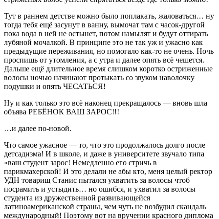
Тут в раннем детстве можно было поплакать, жаловаться… ну
тогда тебя ещё засунут в ванну, вымочат там с часок-другой
пока вода в ней не остынет, потом намылят и будут оттирать
лубяной мочалкой. В принципе это не так уж и ужасно как
предыдущие переживания, но помогало как-то не очень. Ночь
проспишь от утомления, а с утра и далее опять всё чешется.
Дальше ещё длительное время слишком коротко остриженные
волосы ночью начинают протыкать со звуком наволочку
подушки и опять ЧЕСАТЬСЯ!
Ну и как только это всё наконец прекращалось — вновь шла
объява РЕБЁНОК ВАШ ЗАРОС!!!
…и далее по-новой.
Что самое ужасное — то, что это продолжалось долго после
детсадизма! И в школе, и даже в университете звучало типа
«ваш студент зарос! Немедленно его стричь в
парикмахерской! И это делали не абы кто, меня целый ректор
УДН товарищ Станис пытался ухватить за волосы чтоб
посрамить и устыдить… но ошибся, и ухватил за волосы
студента из дружественной развивающейся
латиноамериканской страны, чем чуть не возбудил скандаль
международный! Поэтому вот на вручении красного диплома