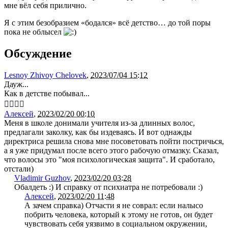
мне вёл себя прилично.
Я с этим безобразием «бодался» всё детство… до той поры
пока не облысел
Обсуждение
Lesnoy Zhivoy Chelovek
,
2023/07/04 15:12
Дауж...
Как в детстве побывал...
✋🏻👍🏻
Алексей
,
2023/02/20 00:10
Меня в школе донимали учителя из-за длинных волос,
предлагали заколку, как бы издеваясь. И вот однажды
директриса решила снова мне посоветовать пойти постричься,
а я уже придумал после всего этого рабочую отмазку. Сказал,
что волосы это "моя психологическая защита". И сработало,
отстали)
Vladimir Guzhov
,
2023/02/20 03:28
Обалдеть :) И справку от психиатра не потребовали :)
Алексей
,
2023/02/20 11:48
А зачем справка) Отчасти я не соврал: если налысо
побрить человека, который к этому не готов, он будет
чувствовать себя уязвимо в социальном окружении,