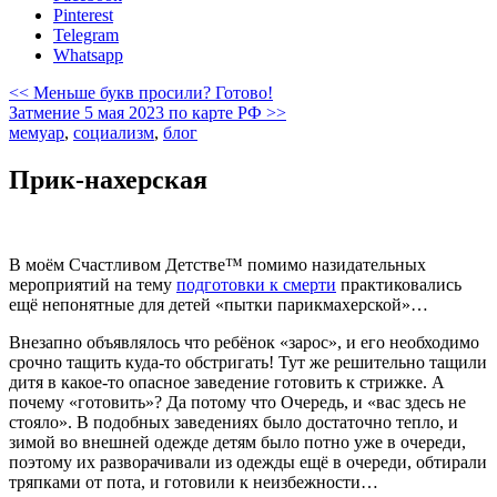
Pinterest
Telegram
Whatsapp
<< Меньше букв просили? Готово!
Затмение 5 мая 2023 по карте РФ >>
мемуар
,
социализм
,
блог
Прик-нахерская
В моём Счастливом Детстве™ помимо назидательных
мероприятий на тему
подготовки к смерти
практиковались
ещё непонятные для детей «пытки парикмахерской»…
Внезапно объявлялось что ребёнок «зарос», и его необходимо
срочно тащить куда-то обстригать! Тут же решительно тащили
дитя в какое-то опасное заведение готовить к стрижке. А
почему «готовить»? Да потому что Очередь, и «вас здесь не
стояло». В подобных заведениях было достаточно тепло, и
зимой во внешней одежде детям было потно уже в очереди,
поэтому их разворачивали из одежды ещё в очереди, обтирали
тряпками от пота, и готовили к неизбежности…