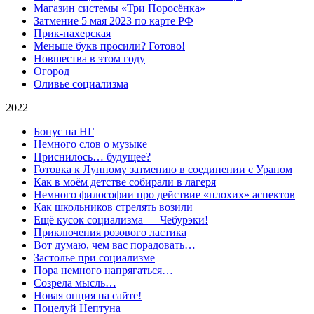
Магазин системы «Три Поросёнка»
Затмение 5 мая 2023 по карте РФ
Прик-нахерская
Меньше букв просили? Готово!
Новшества в этом году
Огород
Оливье социализма
2022
Бонус на НГ
Немного слов о музыке
Приснилось… будущее?
Готовка к Лунному затмению в соединении с Ураном
Как в моём детстве собирали в лагеря
Немного философии про действие «плохих» аспектов
Как школьников стрелять возили
Ещё кусок социализма — Чебурэки!
Приключения розового ластика
Вот думаю, чем вас порадовать…
Застолье при социализме
Пора немного напрягаться…
Созрела мысль…
Новая опция на сайте!
Поцелуй Нептуна