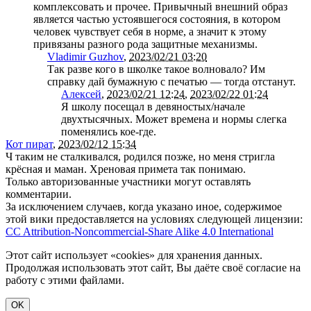
комплексовать и прочее. Привычный внешний образ
является частью устоявшегося состояния, в котором
человек чувствует себя в норме, а значит к этому
привязаны разного рода защитные механизмы.
Vladimir Guzhov
,
2023/02/21 03:20
Так разве кого в школке такое волновало? Им
справку дай бумажную с печатью — тогда отстанут.
Алексей
,
2023/02/21 12:24
,
2023/02/22 01:24
Я школу посещал в девяностых/начале
двухтысячных. Может времена и нормы слегка
поменялись кое-где.
Кот пират
,
2023/02/12 15:34
Ч таким не сталкивался, родился позже, но меня стригла
крёсная и маман. Хреновая примета так понимаю.
Только авторизованные участники могут оставлять
комментарии.
За исключением случаев, когда указано иное, содержимое
этой вики предоставляется на условиях следующей лицензии:
CC Attribution-Noncommercial-Share Alike 4.0 International
Этот сайт использует «cookies» для хранения данных.
Продолжая использовать этот сайт, Вы даёте своё согласие на
работу с этими файлами.
OK