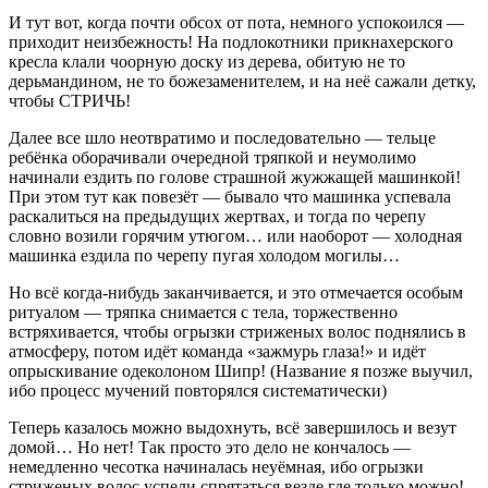
И тут вот, когда почти обсох от пота, немного успокоился —
приходит неизбежность! На подлокотники прикнахерского
кресла клали чоорную доску из дерева, обитую не то
дерьмандином, не то божезаменителем, и на неё сажали детку,
чтобы СТРИЧЬ!
Далее все шло неотвратимо и последовательно — тельце
ребёнка оборачивали очередной тряпкой и неумолимо
начинали ездить по голове страшной жужжащей машинкой!
При этом тут как повезёт — бывало что машинка успевала
раскалиться на предыдущих жертвах, и тогда по черепу
словно возили горячим утюгом… или наоборот — холодная
машинка ездила по черепу пугая холодом могилы…
Но всё когда-нибудь заканчивается, и это отмечается особым
ритуалом — тряпка снимается с тела, торжественно
встряхивается, чтобы огрызки стриженых волос поднялись в
атмосферу, потом идёт команда «зажмурь глаза!» и идёт
опрыскивание одеколоном Шипр! (Название я позже выучил,
ибо процесс мучений повторялся систематически)
Теперь казалось можно выдохнуть, всё завершилось и везут
домой… Но нет! Так просто это дело не кончалось —
немедленно чесотка начиналась неуёмная, ибо огрызки
стриженых волос успели спрятаться везде где только можно!