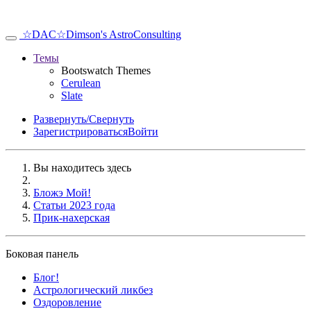
☆DAC☆
Dimson's AstroConsulting
Темы
Bootswatch Themes
Cerulean
Slate
Развернуть/Свернуть
Зарегистрироваться
Войти
Вы находитесь здесь
Бложэ Мой!
Статьи 2023 года
Прик-нахерская
Боковая панель
Блог!
Аcтрологический ликбез
Оздоровление