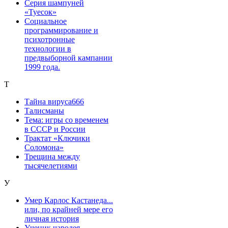
Серия шампуней
«Туесок»
Социальное
программирование и
психотронные
технологии в
предвыборной кампании
1999 года.
Т
Тайна вируса666
Талисманы
Тема: игры со временем
в СССР и России
Трактат «Ключики
Соломона»
Трещина между
тысячелетиями
У
Умер Карлос Кастанеда...
или, по крайней мере его
личная история
Ученик чародея