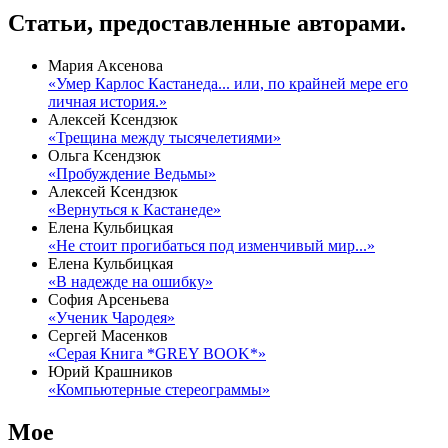
Статьи, предоставленные авторами.
Мария Аксенова
«Умер Карлос Кастанеда... или, по крайней мере его
личная история.»
Алексей Ксендзюк
«Трещина между тысячелетиями»
Ольга Ксендзюк
«Пробуждение Ведьмы»
Алексей Ксендзюк
«Вернуться к Кастанеде»
Елена Кульбицкая
«Не стоит прогибаться под изменчивый мир...»
Елена Кульбицкая
«В надежде на ошибку»
София Арсеньева
«Ученик Чародея»
Сергей Масенков
«Серая Книга *GREY BOOK*»
Юрий Крашников
«Компьютерные стереограммы»
Мое