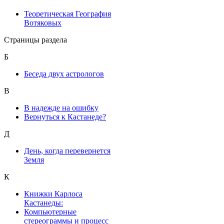
Теоретическая География
Вотяковых
Страницы раздела
Б
Беседа двух астрологов
В
В надежде на ошибку
Вернуться к Кастанеде?
Д
День, когда перевернется
Земля
К
Книжки Карлоса
Кастанеды:
Компьютерные
стереограммы и процесс