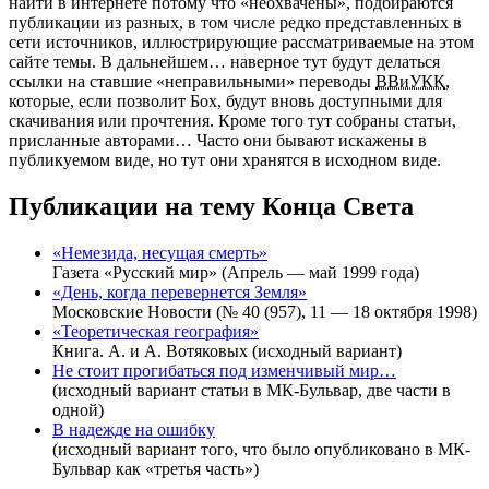
найти в интернете потому что «неохвачены», подбираются
публикации из разных, в том числе редко представленных в
сети источников, иллюстрирующие рассматриваемые на этом
сайте темы. В дальнейшем… наверное тут будут делаться
ссылки на ставшие «неправильными» переводы
ВВиУКК
,
которые, если позволит Бох, будут вновь доступными для
скачивания или прочтения. Кроме того тут собраны статьи,
присланные авторами… Часто они бывают искажены в
публикуемом виде, но тут они хранятся в исходном виде.
Публикации на тему Конца Света
«Немезида, несущая смерть»
Газета «Русский мир» (Апрель — май 1999 года)
«День, когда перевернется Земля»
Московские Hовости (№ 40 (957), 11 — 18 октября 1998)
«Теоретическая география»
Книга. А. и А. Вотяковых (исходный вариант)
Не стоит прогибаться под изменчивый мир…
(исходный вариант статьи в МК-Бульвар, две части в
одной)
В надежде на ошибку
(исходный вариант того, что было опубликовано в МК-
Бульвар как «третья часть»)