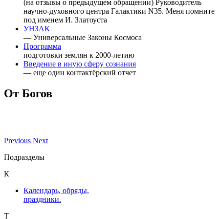
(на отзывы о предыдущем обращении) Руководитель
научно-духовного центра Галактики N35. Меня помните
под именем И. Златоуста
УНЗАК
— Универсальные Законы Космоса
Программа
подготовки землян к 2000-летию
Введение в иную сферу сознания
— еще один контактёрский отчет
От Богов
Previous
Next
Подразделы
К
Календарь, обряды,
праздники.
Т