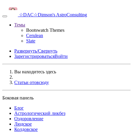
☆DAC☆
Dimson's AstroConsulting
Темы
Bootswatch Themes
Cerulean
Slate
Развернуть/Свернуть
Зарегистрироваться
Войти
Вы находитесь здесь
Статьи отовсюду
Боковая панель
Блог
Аcтрологический ликбез
Оздоровление
Людское
Колдовское