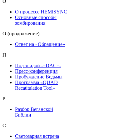
О
О процессе HEMISYNC
Основные способы
зомбирования
О (продолжение)
Ответ на «Обращение»
П
Под эгидой -=DAC=-
Пресс-конференция
Пробуждение Ведьмы
Программа «QUAD
Recatitulation Tool»
Р
Разбор Веганской
Библии
С
Светозарная встреча