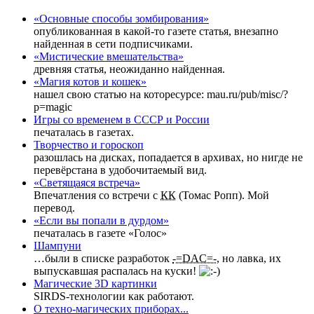
«Основные способы зомбирования»
опубликованная в какой-то газете статья, внезапно
найденная в сети подписчиками.
«Мистические вмешательства»
древняя статья, неожиданно найденная.
«Магия котов и кошек»
нашел свою статью на которесурсе: mau.ru/pub/misc/?
p=magic
Игры со временем в СССР и России
печаталась в газетах.
Творчество и гороскоп
разошлась на дисках, попадается в архивах, но нигде не
перевёрстана в удобочитаемый вид.
«Светящаяся встреча»
Впечатления со встречи с
КК
(Томас Ропп). Мой
перевод.
«Если вы попали в дурдом»
печаталась в газете «Голос»
Шампуни
…были в списке разработок
-=DAC=-
, но лавка, их
выпускавшая распалась на куски!
Магические 3D картинки
SIRDS-технологии как работают.
О техно-магических приборах...