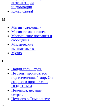
визуализации
информации
Конец Света!
М
Магия «салонная»
Магия котов и кошек
Мессианские послания и
сообщения
Мистические
вмешательства
Музло
Н
Найди свой Страх.
Не стоит прогибаться
под изменчивый мир: Он
скоро сам прогнётся…
ПОД НАМИ
Немезида, несущая
смерть.
Немного о Символизме