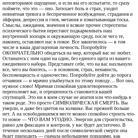
неповторимое ощущение, и если вы его испытаете, то сразу
поймете, что это — оно. Затихает боль и страх, уходит
невнятная тревога и беспричинное возбуждение, страдания и
эйфория, депрессия и гнев, метания и изматывающая тоска.
Смыслы, ожидания, значения и всякие прочие стереотипы
психического бытия перестают подкармливать наш
внутренний зоопарк и окружающую среду, после чего те,
наконец, оставляют нас в покое. Все закончилось — в том
числе и ваша драгоценная личность. Попробуйте
ОКОНЧАТЕЛЬНО обидеться на мир, который вас не любит.
Останьтесь с ним один на один, без единого щита из вашего
ежедневного набора. Представьте себе, что на вас нахлынуло
все, чего вы боитесь, — в основном, страх, ненависть,
беспомощность и одиночество. Попробуйте дойти до порога
отчаяния — и мрачно улыбнуться по этому поводу… Вот оно,
нужное слово! Мрачная спокойная удовлетворенность
переполняет вас, и отрешенность становится вашей
спутницей. Это ни в коем случае не апатия или что-нибудь в
таком роде. Это просто СИМВОЛИЧЕСКАЯ СМЕРТЬ. Вы
умерли, и даже без цветов на холмике. Вас прежней больше
нет. А на освободившемся месте можно спокойно строить что-
то новое — ЧТО ВАМ УГОДНО. Энергии для строительства,
равно для фиксации и контроля, у вас будет достаточно. В
течение нескольких дней после символической смерти она
будет приходить — сначала небольшими порциями, как