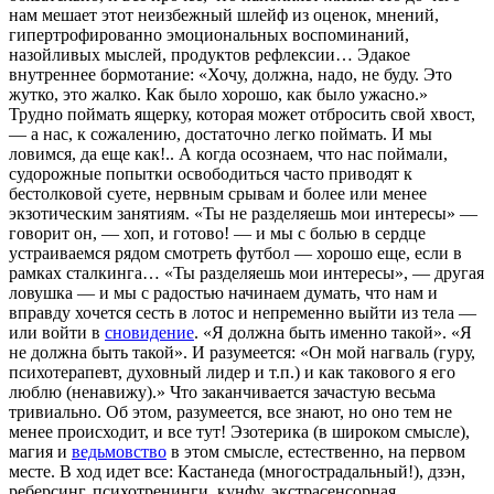
нам мешает этот неизбежный шлейф из оценок, мнений,
гипертрофированно эмоциональных воспоминаний,
назойливых мыслей, продуктов рефлексии… Эдакое
внутреннее бормотание: «Хочу, должна, надо, не буду. Это
жутко, это жалко. Как было хорошо, как было ужасно.»
Трудно поймать ящерку, которая может отбросить свой хвост,
— а нас, к сожалению, достаточно легко поймать. И мы
ловимся, да еще как!.. А когда осознаем, что нас поймали,
судорожные попытки освободиться часто приводят к
бестолковой суете, нервным срывам и более или менее
экзотическим занятиям. «Ты не разделяешь мои интересы» —
говорит он, — хоп, и готово! — и мы с болью в сердце
устраиваемся рядом смотреть футбол — хорошо еще, если в
рамках сталкинга… «Ты разделяешь мои интересы», — другая
ловушка — и мы с радостью начинаем думать, что нам и
вправду хочется сесть в лотос и непременно выйти из тела —
или войти в
сновидение
. «Я должна быть именно такой». «Я
не должна быть такой». И разумеется: «Он мой нагваль (гуру,
психотерапевт, духовный лидер и т.п.) и как такового я его
люблю (ненавижу).» Что заканчивается зачастую весьма
тривиально. Об этом, разумеется, все знают, но оно тем не
менее происходит, и все тут! Эзотерика (в широком смысле),
магия и
ведьмовство
в этом смысле, естественно, на первом
месте. В ход идет все: Кастанеда (многострадальный!), дзэн,
реберсинг, психотренинги, кунфу, экстрасенсорная