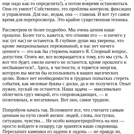
еще надо как-то определить!), а потом вовремя остановиться.
Они-то умеют! Собственно, это проблема контроля, фиксации
и управления. Для нас, ведьм, она — главная. И вот тут самое
время для перепросмотра. Это крайне существенная техника.
Рассмотрим ее более подробно. Мы очень ценим наше
прошлое. Более того, кажется, что отними его — и ничего у
нас (от нас) не останется. В глубине души мы уверены, что
кроме эмоциональных переживаний, в нас нет ничего
ценного — это как бы стержень нашего Я. Спорный вопрос,
допустим. Опять же, все возвращается к тому, кто мы суть. А
вот что будет, ежели ничего не останется, кроме прошлого и
несбывшегося?.. Здесь, в частности, и теряется энергия,
которую вы могли бы использовать в ваших магических
целях. Вовсе нет необходимости в трудных попытках стереть
события, как меловые буквы с доски, да и не получится. Опыт
нужен, пускай он останется. Наша задача — максимально
облегчить груз эмоций, его сопровождающих, — и
позитивных, и негативных. Вот оно, самое трудное.
Попробуем начать так. Вспомните все, что считаете самым
ценным на пути своей жизни: людей, слова, поступки,
ситуации, чувства… Не особо концентрируйтесь на них —
просто войдите в пещеру, где хранятся ваши сокровища.
Пересыпьте камешки из ладони в ладонь — не правда ли,