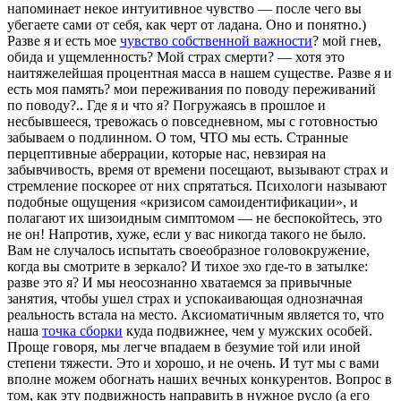
напоминает некое интуитивное чувство — после чего вы
убегаете сами от себя, как черт от ладана. Оно и понятно.)
Разве я и есть мое
чувство собственной важности
? мой гнев,
обида и ущемленность? Мой страх смерти? — хотя это
наитяжелейшая процентная масса в нашем существе. Разве я и
есть моя память? мои переживания по поводу переживаний
по поводу?.. Где я и что я? Погружаясь в прошлое и
несбывшееся, тревожась о повседневном, мы с готовностью
забываем о подлинном. О том, ЧТО мы есть. Странные
перцептивные аберрации, которые нас, невзирая на
забывчивость, время от времени посещают, вызывают страх и
стремление поскорее от них спрятаться. Психологи называют
подобные ощущения «кризисом самоидентификации», и
полагают их шизоидным симптомом — не беспокойтесь, это
не он! Напротив, хуже, если у вас никогда такого не было.
Вам не случалось испытать своеобразное головокружение,
когда вы смотрите в зеркало? И тихое эхо где-то в затылке:
разве это я? И мы неосознанно хватаемся за привычные
занятия, чтобы ушел страх и успокаивающая однозначная
реальность встала на место. Аксиоматичным является то, что
наша
точка сборки
куда подвижнее, чем у мужских особей.
Проще говоря, мы легче впадаем в безумие той или иной
степени тяжести. Это и хорошо, и не очень. И тут мы с вами
вполне можем обогнать наших вечных конкурентов. Вопрос в
том, как эту подвижность направить в нужное русло (а его