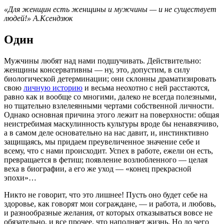
«Для женщин есть женщины и мужчины — и не существует
людей!» А.Ксендзюк
Один
Мужчины любят над нами подшучивать. Действительно:
женщины консервативны — ну, это, допустим, в силу
биологической детерминации; они склонны драматизировать
свою
личную историю
и весьма неохотно с ней расстаются,
равно как и вообще со многими, далеко не всегда полезными,
но тщательно взлелеянными чертами собственной личности.
Однако основная причина этого лежит на поверхности: общая
неистребимая маскулинность культуры вроде бы ненавязчиво,
а в самом деле основательно на нас давит, и, инстинктивно
защищаясь, мы придаем преувеличенное значение себе и
всему, что с нами происходит. Успех в работе, ежели он есть,
превращается в фетиш; появление возлюбленного — целая
веха в биографии, а его же уход — «конец прекрасной
эпохи»…
Никто не говорит, что это лишнее! Пусть оно будет себе на
здоровье, как говорят мои сограждане, — и работа, и любовь,
и разнообразные желания, от которых отказываться вовсе не
обязательно, и все прочее, что наполняет жизнь. Но до чего