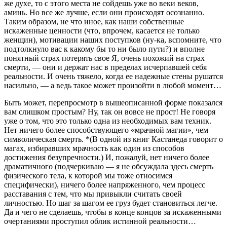
же духе, то с этого места не сойдешь уже во веки веков,
аминь. Но все же лучше, если они происходят осознанно.
Таким образом, не что иное, как наши собственные
искаженные ценности (что, впрочем, касается не только
женщин), мотивации наших поступков (ну-ка, вспомните, что
подтолкнуло вас к какому бы то ни было пути?) и вполне
понятный страх потерять свое Я, очень похожий на страх
смерти, — они и держат нас в пределах исчерпавшей себя
реальности. И очень тяжело, когда ее надежные стены рушатся
насильно, — а ведь такое может произойти в любой момент…
Быть может, перепросмотр в вышеописанной форме показался
вам слишком простым? Ну, так он вовсе не прост! Не говоря
уже о том, что это только одна из необходимых вам техник.
Нет ничего более способствующего «мрачной магии», чем
символическая смерть. *(В одной из книг Кастанеда говорит о
магах, избиравших мрачность как один из способов
достижения безупречности.) И, пожалуй, нет ничего более
драматичного (подчеркиваю — я не обсуждала здесь смерть
физического тела, к которой мы тоже относимся
специфически), ничего более напряженного, чем процесс
расставания с тем, что мы привыкли считать своей
личностью. Но шаг за шагом ее груз будет становиться легче.
Да и чего не сделаешь, чтобы в конце концов за искаженными
очертаниями проступил облик истинной реальности…