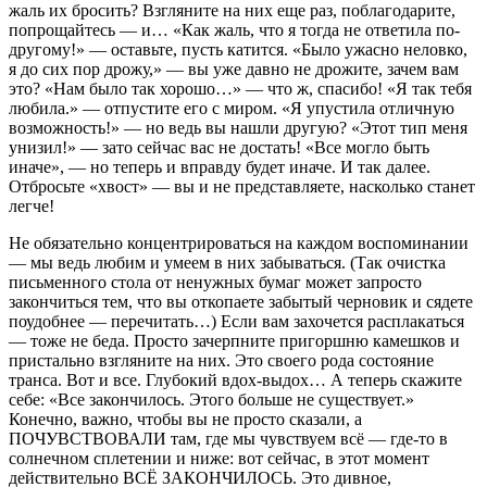
жаль их бросить? Взгляните на них еще раз, поблагодарите,
попрощайтесь — и… «Как жаль, что я тогда не ответила по-
другому!» — оставьте, пусть катится. «Было ужасно неловко,
я до сих пор дрожу,» — вы уже давно не дрожите, зачем вам
это? «Нам было так хорошо…» — что ж, спасибо! «Я так тебя
любила.» — отпустите его с миром. «Я упустила отличную
возможность!» — но ведь вы нашли другую? «Этот тип меня
унизил!» — зато сейчас вас не достать! «Все могло быть
иначе», — но теперь и вправду будет иначе. И так далее.
Отбросьте «хвост» — вы и не представляете, насколько станет
легче!
Не обязательно концентрироваться на каждом воспоминании
— мы ведь любим и умеем в них забываться. (Так очистка
письменного стола от ненужных бумаг может запросто
закончиться тем, что вы откопаете забытый черновик и сядете
поудобнее — перечитать…) Если вам захочется расплакаться
— тоже не беда. Просто зачерпните пригоршню камешков и
пристально взгляните на них. Это своего рода состояние
транса. Вот и все. Глубокий вдох-выдох… А теперь скажите
себе: «Все закончилось. Этого больше не существует.»
Конечно, важно, чтобы вы не просто сказали, а
ПОЧУВСТВОВАЛИ там, где мы чувствуем всё — где-то в
солнечном сплетении и ниже: вот сейчас, в этот момент
действительно ВСЁ ЗАКОНЧИЛОСЬ. Это дивное,