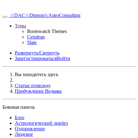
☆DAC☆
Dimson's AstroConsulting
Темы
Bootswatch Themes
Cerulean
Slate
Развернуть/Свернуть
Зарегистрироваться
Войти
Вы находитесь здесь
Статьи отовсюду
Пробуждение Ведьмы
Боковая панель
Блог
Аcтрологический ликбез
Оздоровление
Людское