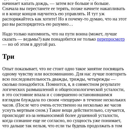
начинает капать дождь, — затем все больше и больше.
Сначала вы перестанете ее терять, позже начнете накапливать
и в конце концов научитесь ею управлять. И тут уж
распоряжайтесь как хотите! Но я почему-то думаю, что на этот
раз вы распорядитесь ею разумно…
Надо только напомнить, что на пути воина (может, лучше
сказать — ведьмы?) вам понадобится не только
перепросмотр
— но об этом в другой раз.
Три
Опыт показывает, что не стоит одно такое занятие посвящать
одному чувству или воспоминанию. Для нас лучше повторить
всю последовательность дважды, трижды, четырежды —
сколько понадобится. Помнится, я, в совместном результате
логических размышлений и общепсихологической усталости,
в это состояние впала и с совершенно остановившимся
взглядом блуждала по своим «пещерам» в течение нескольких
часов. (После чего очень естественно на несколько же часов
уснуть мертвым сном.) Такие вещи действительно, случается,
происходят из-за невыносимой более душевной усталости,
когда сознание еще не согласно, но сущность уже понимает,
что дальше так нельзя, что если ты будешь продолжать в том