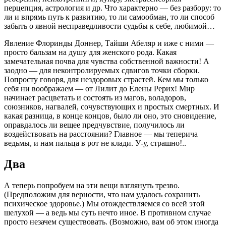
перцепция, астрология и др. Что характерно — без разбору: то
ли и впрямь путь к развитию, то ли самообман, то ли способ
забыть о явной несправедливости судьбы к себе, любимой…
Явление Флоринды Доннер, Тайши Абеляр и иже с ними —
просто бальзам на душу для женского рода. Какая
замечательная почва для чувства собственной важности! А
заодно — для неконтролируемых сдвигов точки сборки.
Попросту говоря, для нездоровых страстей. Кем мы только
себя ни воображаем — от Лилит до Елены Рерих! Мир
начинает расцветать и состоять из магов, воладоров,
союзников, нагвалей, сочувствующих и простых смертных. И
какая разница, в конце концов, было ли оно, это сновидение,
оправдалось ли вещее предчувствие, получилось ли
воздействовать на расстоянии? Главное — мы теперича
ведьмы, и нам пальца в рот не клади. У-у, страшно!..
Два
А теперь попробуем на эти вещи взглянуть трезво.
(Предположим для верности, что нам удалось сохранить
психическое здоровье.) Мы отождествляемся со всей этой
шелухой — а ведь мы суть нечто иное. В противном случае
просто незачем существовать. (Возможно, вам об этом иногда