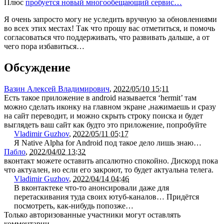
Плюс
пробуется новый многообещающий сервис…
Я очень запросто могу не уследить вручную за обновлениями
во всех этих местах! Так что прошу вас отметиться, и помочь
согласоваться что поддерживать, что развивать дальше, а от
чего пора избавиться…
Обсуждение
Вазин Алексей Владимирович
,
2022/05/10 15:11
Есть такое приложение в android называется ‘hermit’ там
можно сделать иконку на главном экране ,нажимаешь и сразу
на сайт переводит, и можно скрыть строку поиска и будет
выглядеть ваш сайт как будто это приложение, попробуйте
Vladimir Guzhov
,
2022/05/11 05:17
Я Native Alpha for Android под такое дело лишь знаю…
Пабло
,
2022/04/02 13:32
вконтакт можете оставить апсалютно спокойно. Дискорд пока
что актуален, но если его закроют, то будет актуальна телега.
Vladimir Guzhov
,
2022/04/14 04:46
В вконтактеке что-то анонсировали даже для
перетаскивания туда своих ютуб-каналов… Придётся
посмотреть, как-нибудь попозже…
Только авторизованные участники могут оставлять
комментарии.