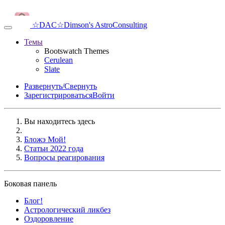
☆DAC☆
Dimson's AstroConsulting
Темы
Bootswatch Themes
Cerulean
Slate
Развернуть/Свернуть
Зарегистрироваться
Войти
Вы находитесь здесь
Бложэ Мой!
Статьи 2022 года
Вопросы реагирования
Боковая панель
Блог!
Аcтрологический ликбез
Оздоровление