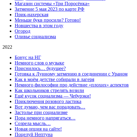
Магазин системы «Три Поросёнка»
Затмение 5 мая 2023 по карте РФ
Прик-нахерская
Меньше букв просили? Готово!
Новшества в этом году
Огород
Оливье социализма
2022
Бонус на НГ
Немного слов о музыке
Приснилось… будущее?
Готовка к Лунному затмению в соединении с Ураном
Как в моём детстве собирали в лагеря
Немного философии про действие «плохих» аспектов
Как школьников стрелять возили
Ещё кусок социализма — Чебурэки!
Приключения розового ластика
Вот думаю, чем вас порадовать…
Застолье при социализме
Пора немного напрягаться…
Созрела мысль…
Новая опция на сайте!
Поцелуй Нептуна