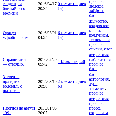
прогноз
,
тенденции
2016/04/17
0 комментариев
людское
,
ближайшего
20:35
(-я)
лайфхак
,
времени
блог
язычество
,
колдовское
,
магизм
Оракул
2016/03/01
6 комментариев
колдунизм
,
«Двойняшки»
04:25
(-я)
техномагия
,
прогноз
,
ссылки
,
блог
астрология
,
Спрашивают
2016/02/29
наблюдения
,
1 Комментарий
— отвечаю.
05:42
прогноз
,
блог
блог
,
Затмение,
астрология
,
праздник,
2015/03/19
2 комментариев
луна
,
водевиль с
20:56
(-я)
затмение
,
пытками.
прогноз
астрология
,
прогноз
,
Прогноз на август
2015/01/03
пресса
,
1991
20:07
социализм
,