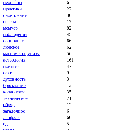
неорга́ны
6
практики
22
сновидение
30
ссылки
17
мемуар
82
наблюдения
45
социализм
66
людское
62
магизм колдунизм
56
астрология
161
понятия
47
секта
9
духовность
3
брюзжание
12
колдовское
35
техническое
71
обряд
15
загадочное
6
лайфхак
60
еда
5