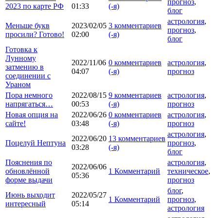
прогноз
,
2023 по карте РФ
01:33
(-я)
блог
астрология
,
Меньше букв
2023/02/05
3 комментариев
прогноз
,
просили? Готово!
02:00
(-я)
блог
Готовка к
Лунному
2022/11/06
0 комментариев
астрология
,
затмению в
04:07
(-я)
прогноз
соединении с
Ураном
Пора немного
2022/08/15
9 комментариев
астрология
,
напрягаться…
00:53
(-я)
прогноз
Новая опция на
2022/06/26
0 комментариев
астрология
,
сайте!
03:48
(-я)
прогноз
астрология
,
2022/06/20
13 комментариев
Поцелуй Нептуна
прогноз
,
03:28
(-я)
блог
Пояснения по
астрология
,
2022/06/06
обновлённой
1 Комментарий
техническое
,
05:36
форме выдачи
прогноз
блог
,
Июнь выходит
2022/05/27
1 Комментарий
прогноз
,
интересный
05:14
астрология