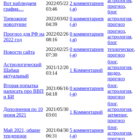
астрология
,
Вот наблюдаем
2022/05/22
2 комментариев
прогноз
,
график…
03:46
(-я)
блог
Тревожное
2022/03/02
0 комментариев
астрология
,
новолуние
04:39
(-я)
прогноз
прогноз
,
Прогноз для РФ на
2022/02/26
0 комментариев
астрология
,
2022 год
08:16
(-я)
блог
2022/02/25
0 комментариев
техническое
,
Новости сайта
07:30
(-я)
прогноз
блог
,
Астрологический
2021/12/20
астрология
,
Шабаш
1 Комментарий
03:14
видео
,
актуальный
прогноз
Вторая попытка
блог
,
2021/06/16
0 комментариев
написать про ВВП
астрология
,
04:18
(-я)
и БИ
прогноз
блог
,
Дополнения по 10
2021/05/30
астрология
,
1 Комментарий
июня 2021
03:01
затмение
,
прогноз
блог
,
Май 2021, общие
2021/04/30
5 комментариев
астрология
,
тенденции
06:31
(-я)
прогноз