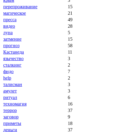
крым
3
перепроживание
15
магическое
21
пресса
49
видео
28
луна
5
затмение
15
прогноз
58
Кастанеда
11
язычество
3
сталкинг
2
фидо
7
help
2
талисман
3
амулет
3
ритуал
6
техномагия
16
террор
37
заговор
9
приметы
18
деньги
37