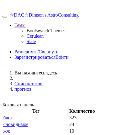
☆DAC☆
Dimson's AstroConsulting
Темы
Bootswatch Themes
Cerulean
Slate
Развернуть/Свернуть
Зарегистрироваться
Войти
Вы находитесь здесь
Список тегов
прогноз
Боковая панель
Тег
Количество
блог
323
сновидимое
24
жж
10