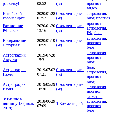
раскачку!
08:52
(-я)
прогноз
,
видео
Китайский
2020/01/28
0 комментариев
астрология
,
коронавирус
01:57
(-я)
блог
,
прогноз
прогноз
,
Расписание
2020/01/20
0 комментариев
астрология
,
РФ-2020
13:16
(-я)
РФ
,
блог
астрология
,
Возвращение
2020/01/19
0 комментариев
прогноз
,
Сатурна и…
10:59
(-я)
блог
астрология
,
Астрографик
2019/07/28
прогноз
,
Августа
15:31
блог
блог
,
Астрографик
2019/07/02
0 комментариев
астрология
,
Июля
07:21
(-я)
прогноз
блог
,
Астрографик
2019/05/29
0 комментариев
астрология
,
Июня
18:30
(-я)
прогноз
затмение
,
Затмение в
2018/06/29
астрология
,
пятницу 13 (июль
1 Комментарий
07:09
прогноз
,
2018)
блог