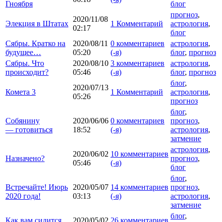
Гноября
блог
прогноз
,
2020/11/08
Элекция в Штатах
1 Комментарий
астрология
,
02:17
блог
Сябры. Кратко на
2020/08/11
0 комментариев
астрология
,
будущее…
05:20
(-я)
блог
,
прогноз
Сябры. Что
2020/08/10
3 комментариев
астрология
,
происходит?
05:46
(-я)
блог
,
прогноз
блог
,
2020/07/13
Комета 3
1 Комментарий
астрология
,
05:26
прогноз
блог
,
Собянину
2020/06/06
0 комментариев
прогноз
,
— готовиться
18:52
(-я)
астрология
,
затмение
астрология
,
2020/06/02
10 комментариев
Назначено?
прогноз
,
05:46
(-я)
блог
блог
,
Встречайте! Июрь
2020/05/07
14 комментариев
прогноз
,
2020 года!
03:13
(-я)
астрология
,
затмение
блог
,
Как вам сидится,
2020/05/02
26 комментариев