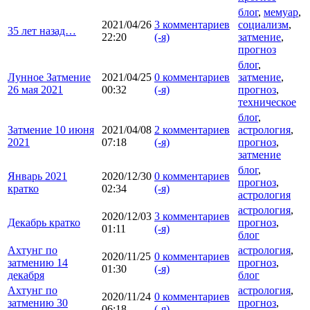
блог
,
мемуар
,
2021/04/26
3 комментариев
социализм
,
35 лет назад…
22:20
(-я)
затмение
,
прогноз
блог
,
Лунное Затмение
2021/04/25
0 комментариев
затмение
,
26 мая 2021
00:32
(-я)
прогноз
,
техническое
блог
,
Затмение 10 июня
2021/04/08
2 комментариев
астрология
,
2021
07:18
(-я)
прогноз
,
затмение
блог
,
Январь 2021
2020/12/30
0 комментариев
прогноз
,
кратко
02:34
(-я)
астрология
астрология
,
2020/12/03
3 комментариев
Декабрь кратко
прогноз
,
01:11
(-я)
блог
Ахтунг по
астрология
,
2020/11/25
0 комментариев
затмению 14
прогноз
,
01:30
(-я)
декабря
блог
Ахтунг по
астрология
,
2020/11/24
0 комментариев
затмению 30
прогноз
,
06:18
(-я)