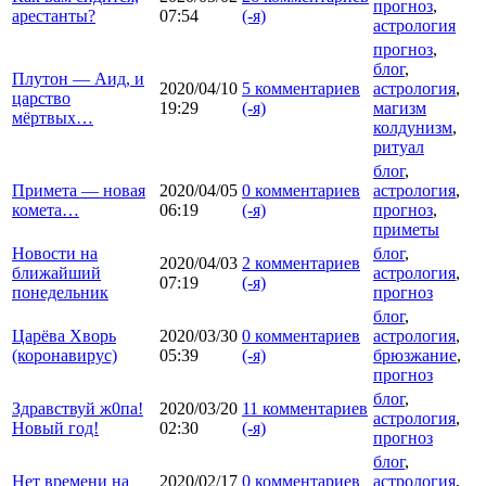
прогноз
,
арестанты?
07:54
(-я)
астрология
прогноз
,
блог
,
Плутон — Аид, и
2020/04/10
5 комментариев
астрология
,
царство
19:29
(-я)
магизм
мёртвых…
колдунизм
,
ритуал
блог
,
Примета — новая
2020/04/05
0 комментариев
астрология
,
комета…
06:19
(-я)
прогноз
,
приметы
Новости на
блог
,
2020/04/03
2 комментариев
ближайший
астрология
,
07:19
(-я)
понедельник
прогноз
блог
,
Царёва Хворь
2020/03/30
0 комментариев
астрология
,
(коронавирус)
05:39
(-я)
брюзжание
,
прогноз
блог
,
Здравствуй ж0па!
2020/03/20
11 комментариев
астрология
,
Новый год!
02:30
(-я)
прогноз
блог
,
Нет времени на
2020/02/17
0 комментариев
астрология
,