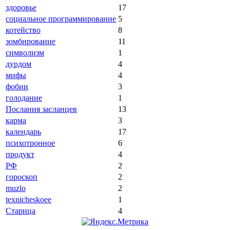
здоровье
17
социальное программирование
5
котейство
8
зомбирование
11
символизм
1
дурдом
4
мифы
4
фобии
3
голодание
1
Послания засланцев
13
карма
3
календарь
17
психотронное
6
продукт
4
РФ
2
гороскоп
2
muzlo
2
texnicheskoee
1
Старица
4