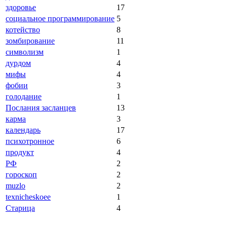
здоровье
17
социальное программирование
5
котейство
8
зомбирование
11
символизм
1
дурдом
4
мифы
4
фобии
3
голодание
1
Послания засланцев
13
карма
3
календарь
17
психотронное
6
продукт
4
РФ
2
гороскоп
2
muzlo
2
texnicheskoee
1
Старица
4