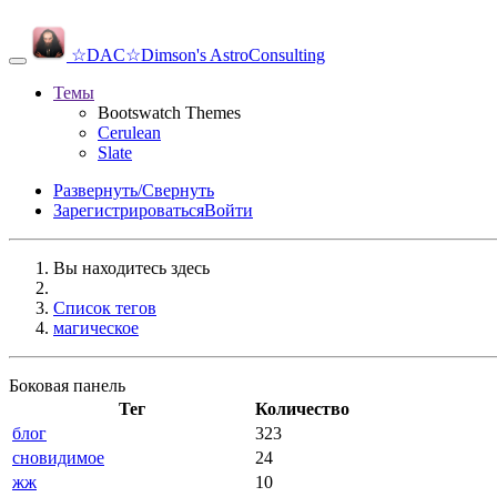
☆DAC☆
Dimson's AstroConsulting
Темы
Bootswatch Themes
Cerulean
Slate
Развернуть/Свернуть
Зарегистрироваться
Войти
Вы находитесь здесь
Список тегов
магическое
Боковая панель
Тег
Количество
блог
323
сновидимое
24
жж
10