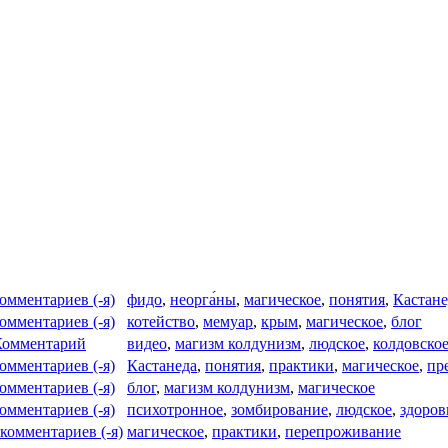
комментариев (-я)
фидо
,
неорга́ны
,
магическое
,
понятия
,
Кастане
комментариев (-я)
котейство
,
мемуар
,
крым
,
магическое
,
блог
Комментарий
видео
,
магизм колдунизм
,
людское
,
колдовско
комментариев (-я)
Кастанеда
,
понятия
,
практики
,
магическое
,
пр
комментариев (-я)
блог
,
магизм колдунизм
,
магическое
комментариев (-я)
психотронное
,
зомбирование
,
людское
,
здоров
 комментариев (-я)
магическое
,
практики
,
перепроживание