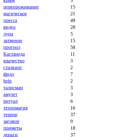
крым
3
перепроживание
15
магическое
21
пресса
49
видео
28
луна
5
затмение
15
прогноз
58
Кастанеда
11
язычество
3
сталкинг
2
фидо
7
help
2
талисман
3
амулет
3
ритуал
6
техномагия
16
террор
37
заговор
9
приметы
18
деньги
37