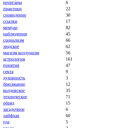
неорга́ны
6
практики
22
сновидение
30
ссылки
17
мемуар
82
наблюдения
45
социализм
66
людское
62
магизм колдунизм
56
астрология
161
понятия
47
секта
9
духовность
3
брюзжание
12
колдовское
35
техническое
71
обряд
15
загадочное
6
лайфхак
60
еда
5