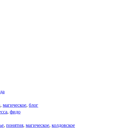
да
е
,
магическое
,
блог
есса
,
фидо
ье
,
понятия
,
магическое
,
колдовское