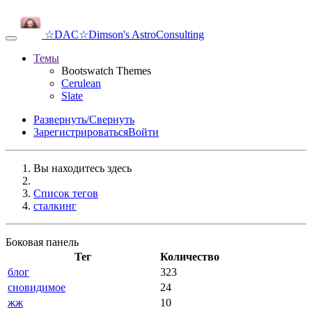
☆DAC☆
Dimson's AstroConsulting
Темы
Bootswatch Themes
Cerulean
Slate
Развернуть/Свернуть
Зарегистрироваться
Войти
Вы находитесь здесь
Список тегов
сталкинг
Боковая панель
Тег
Количество
блог
323
сновидимое
24
жж
10