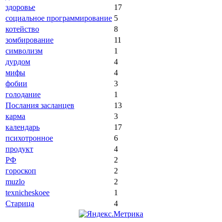
здоровье
17
социальное программирование
5
котейство
8
зомбирование
11
символизм
1
дурдом
4
мифы
4
фобии
3
голодание
1
Послания засланцев
13
карма
3
календарь
17
психотронное
6
продукт
4
РФ
2
гороскоп
2
muzlo
2
texnicheskoee
1
Старица
4