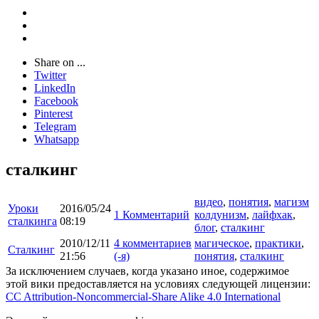
Share on ...
Twitter
LinkedIn
Facebook
Pinterest
Telegram
Whatsapp
сталкинг
видео
,
понятия
,
магизм
Уроки
2016/05/24
1 Комментарий
колдунизм
,
лайфхак
,
сталкинга
08:19
блог
,
сталкинг
2010/12/11
4 комментариев
магическое
,
практики
,
Сталкинг
21:56
(-я)
понятия
,
сталкинг
За исключением случаев, когда указано иное, содержимое
этой вики предоставляется на условиях следующей лицензии:
CC Attribution-Noncommercial-Share Alike 4.0 International