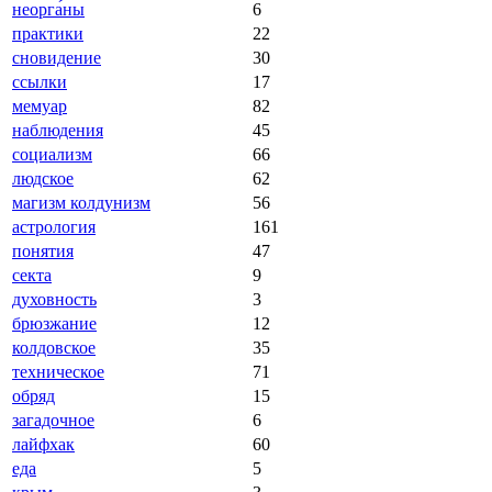
неорга́ны
6
практики
22
сновидение
30
ссылки
17
мемуар
82
наблюдения
45
социализм
66
людское
62
магизм колдунизм
56
астрология
161
понятия
47
секта
9
духовность
3
брюзжание
12
колдовское
35
техническое
71
обряд
15
загадочное
6
лайфхак
60
еда
5