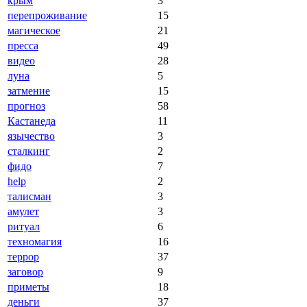
крым
3
перепроживание
15
магическое
21
пресса
49
видео
28
луна
5
затмение
15
прогноз
58
Кастанеда
11
язычество
3
сталкинг
2
фидо
7
help
2
талисман
3
амулет
3
ритуал
6
техномагия
16
террор
37
заговор
9
приметы
18
деньги
37