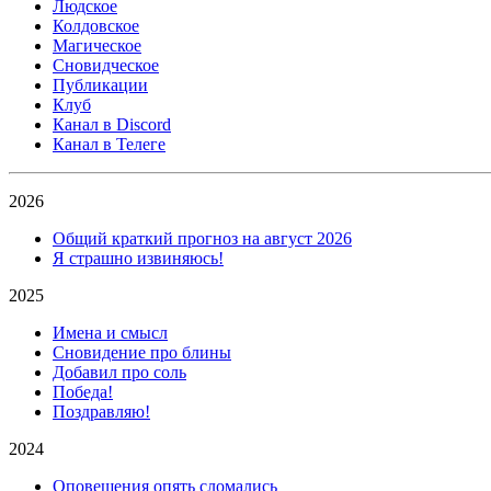
Людское
Колдовское
Магическое
Сновидческое
Публикации
Клуб
Канал в Discord
Канал в Телеге
2026
Общий краткий прогноз на август 2026
Я страшно извиняюсь!
2025
Имена и смысл
Сновидение про блины
Добавил про соль
Победа!
Поздравляю!
2024
Оповещения опять сломались