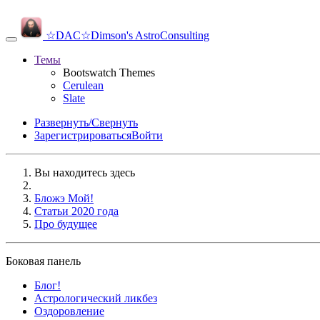
☆DAC☆
Dimson's AstroConsulting
Темы
Bootswatch Themes
Cerulean
Slate
Развернуть/Свернуть
Зарегистрироваться
Войти
Вы находитесь здесь
Бложэ Мой!
Статьи 2020 года
Про будущее
Боковая панель
Блог!
Аcтрологический ликбез
Оздоровление