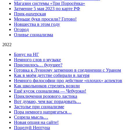
Магазин системы «Три Поросёнка»
Затмение 5 мая 2023 по карте РФ
Прик-нахерская
Меньше букв просили? Готово!
Новшества в этом году
Огород
Оливье социализма
2022
Бонус на НГ
Немного слов о музыке
Приснилось… будущее?
Готовка к Лунному затмению в соединении с Ураном
Как в моём детстве собирали в лагеря
Немного философии про действие «плохих» аспектов
Как школьников стрелять возили
Ещё кусок социализма — Чебурэки!
Приключения розового ластика
Вот думаю, чем вас порадовать…
Застолье при социализме
Пора немного напрягаться…
Созрела мысль…
Новая опция на сайте!
Поцелуй Нептуна