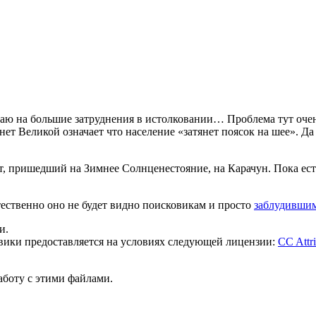
даю на большие затруднения в истолковании… Проблема тут очен
анет Великой означает что население «затянет поясок на шее». Да
, пришедший на Зимнее Солнценестояние, на Карачун. Пока есть
тественно оно не будет видно поисковикам и просто
заблудившим
и.
 вики предоставляется на условиях следующей лицензии:
CC Attri
работу с этими файлами.