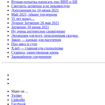
Вторая попытка написать про ВВП и БИ
Смотреть затмение я не рекомендую
Дополнения по 10 июня 2021
Май 2021, общие тенденции
35 лет назад…
Лунное Затмение 26 мая 2021
Затмение 10 июня 2021
Ну очень интересное снови́дение
Эвтаназия для всех, пенсионерам скидки.
Закон — капкан для населения
Про мясо в супе
Хлеб — главная еда социализма
Старица, таинственная хрень
Защищённое соединение
Share on ...
Twitter
LinkedIn
Facebook