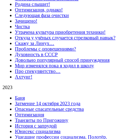
Родина слышит!
Оптимизация, однако!
Следующая фаза очистки
Зачищено!
Чистка
Утрачена культура приобретения техники!
Откуда у учёных случается стрелковый навык?
Скажу за Линух…
Проблемы с оповещениями?
Духовность в СССР
Довольно популярный способ принуждения
Мир изменялся пока я ходил в школу
Про спекулянтство…
Ахтунг!
2023
Баня
Затмение 14 октября 2023 года
Опасные спасательные средства
Оптимизация
Транзиты по Пригожину
История с запрудой
Юнисекс социализма
Ушедшие профессии социализма. Полотёр.