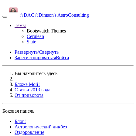
☆DAC☆
Dimson's AstroConsulting
Темы
Bootswatch Themes
Cerulean
Slate
Развернуть/Свернуть
Зарегистрироваться
Войти
Вы находитесь здесь
Бложэ Мой!
Статьи 2013 года
От приворота
Боковая панель
Блог!
Аcтрологический ликбез
Оздоровление