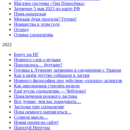
Магазин системы «Три Поросёнка»
Затмение 5 мая 2023 по карте РФ
Прик-нахерская
Меньше букв просили? Готово!
Новшества в этом году
Огород
Оливье социализма
2022
Бонус на НГ
Немного слов о музыке
Приснилось… будущее?
Готовка к Лунному затмению в соединении с Ураном
Как в моём детстве собирали в лагеря
Немного философии про действие «плохих» аспектов
Как школьников стрелять возили
Ещё кусок социализма — Чебурэки!
Приключения розового ластика
Вот думаю, чем вас порадовать…
Застолье при социализме
Пора немного напрягаться…
Созрела мысль…
Новая опция на сайте!
Поцелуй Нептуна