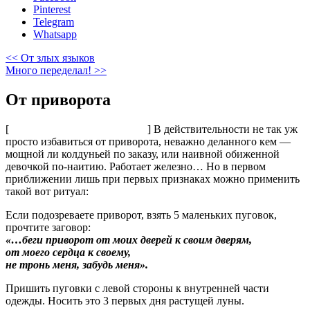
Pinterest
Telegram
Whatsapp
<< От злых языков
Много переделал! >>
От приворота
[
] В действительности не так уж
просто избавиться от приворота, неважно деланного кем —
мощной ли колдуньей по заказу, или наивной обиженной
девочкой по-наитию. Работает железно… Но в первом
приближении лишь при первых признаках можно применить
такой вот ритуал:
Eсли подозреваете приворот, взять 5 маленьких пуговок,
прочтите заговор:
«…беги приворот от моих дверей к своим дверям,
от моего сердца к своему,
не тронь меня, забудь меня».
Пришить пуговки с левой стороны к внутренней части
одежды. Носить это 3 первых дня растущей луны.