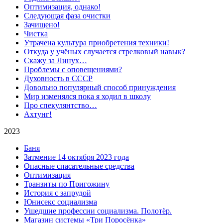
Оптимизация, однако!
Следующая фаза очистки
Зачищено!
Чистка
Утрачена культура приобретения техники!
Откуда у учёных случается стрелковый навык?
Скажу за Линух…
Проблемы с оповещениями?
Духовность в СССР
Довольно популярный способ принуждения
Мир изменялся пока я ходил в школу
Про спекулянтство…
Ахтунг!
2023
Баня
Затмение 14 октября 2023 года
Опасные спасательные средства
Оптимизация
Транзиты по Пригожину
История с запрудой
Юнисекс социализма
Ушедшие профессии социализма. Полотёр.
Магазин системы «Три Поросёнка»