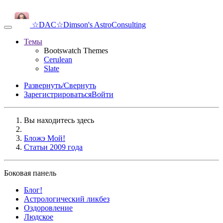
☆DAC☆
Dimson's AstroConsulting
Темы
Bootswatch Themes
Cerulean
Slate
Развернуть/Свернуть
Зарегистрироваться
Войти
Вы находитесь здесь
Бложэ Мой!
Статьи 2009 года
Боковая панель
Блог!
Аcтрологический ликбез
Оздоровление
Людское