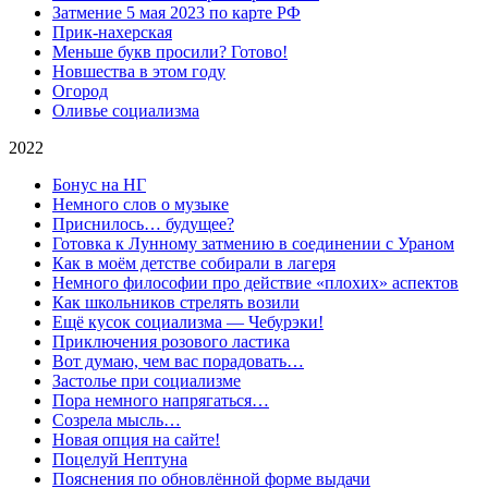
Затмение 5 мая 2023 по карте РФ
Прик-нахерская
Меньше букв просили? Готово!
Новшества в этом году
Огород
Оливье социализма
2022
Бонус на НГ
Немного слов о музыке
Приснилось… будущее?
Готовка к Лунному затмению в соединении с Ураном
Как в моём детстве собирали в лагеря
Немного философии про действие «плохих» аспектов
Как школьников стрелять возили
Ещё кусок социализма — Чебурэки!
Приключения розового ластика
Вот думаю, чем вас порадовать…
Застолье при социализме
Пора немного напрягаться…
Созрела мысль…
Новая опция на сайте!
Поцелуй Нептуна
Пояснения по обновлённой форме выдачи