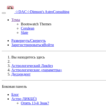
☆DAC☆
Dimson's AstroConsulting
Темы
Bootswatch Themes
Cerulean
Slate
Развернуть/Свернуть
Зарегистрироваться
Войти
Вы находитесь здесь
Астрологический Ликбез
Астрологические «параметры»
Десцендент
Боковая панель
Блог
Астро ЛИКБЕ́З
Опять 13-й Знак?