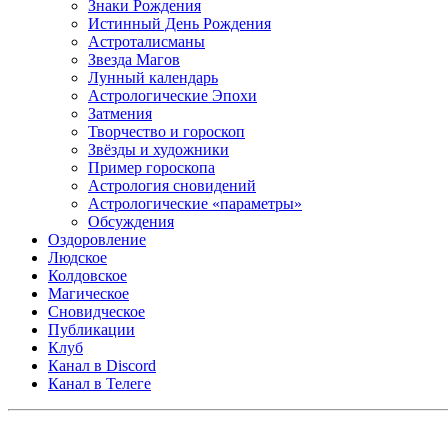
Знаки Рождения
Истинный День Рождения
Астроталисманы
Звезда Магов
Лунный календарь
Астрологические Эпохи
Затмения
Творчество и гороскоп
Звёзды и художники
Пример гороскопа
Астрология сновидений
Астрологические «параметры»
Обсуждения
Оздоровление
Людское
Колдовское
Магическое
Сновидческое
Публикации
Клуб
Канал в Discord
Канал в Телеге