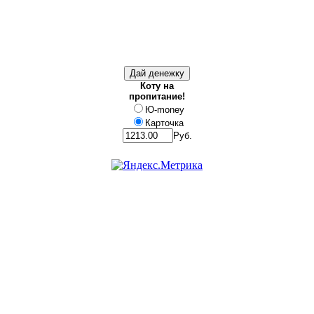
Коту на
пропитание!
Ю-money
Карточка
Руб.