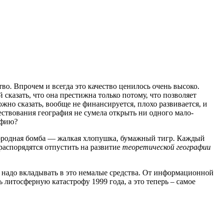
о. Впрочем и всегда это качество ценилось очень высоко.
сказать, что она престижна только потому, что позволяет
но сказать, вообще не финансируется, плохо развивается, и
ществования география не сумела открыть ни одного мало-
афию?
дородная бомба — жалкая хлопушка, бумажный тигр. Каждый
распорядятся отпустить на развитие
теоретической географии
 надо вкладывать в это немалые средства. От информационной
литосферную катастрофу 1999 года, а это теперь – самое