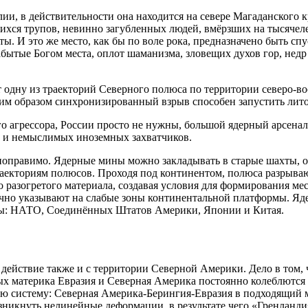
алии, в действительности она находится на севере Магаданског
шихся трупов, невинно загубленных людей, вмёрзших на тысячел
. И это же место, как бы по воле рока, предназначено быть с
 забытые Богом места, оплот шаманизма, зловещих духов гор, не
дну из траекторий Северного полюса по территории северо-вост
щим образом синхронизированный взрыв способен запустить лит
 агрессора, России просто не нужны, большой ядерный арсенал
х и немыслимых иноземных захватчиков.
поправимо. Ядерные мины можно закладывать в старые шахты, ос
раекториям полюсов. Проходя под континентом, полюса разрыв
 разогретого материала, создавая условия для формирования ме
очно указывают на слабые зоны континентальной платформы. Яд
ны: НАТО, Соединённых Штатов Америки, Японии и Китая.
действие также и с территории Северной Америки. Дело в том, 
х материка Евразия и Северная Америка постоянно колеблются о
ую систему: Северная Америка-Берингия-Евразия в подходящий
никнуть нелинейные деформации, в результате чего «Гренландия