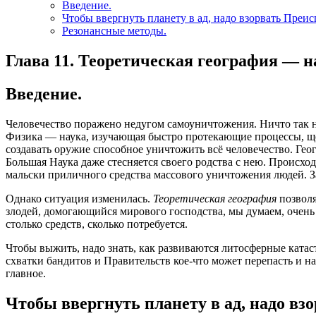
Введение.
Чтобы ввергнуть планету в ад, надо взорвать Преи
Резонансные методы.
Глава 11. Теоретическая география — н
Введение.
Человечество поражено недугом самоуничтожения. Ничто так не
Физика — наука, изучающая быстро протекающие процессы, щедр
создавать оружие способное уничтожить всё человечество. Гео
Большая Наука даже стесняется своего родства с нею. Происходи
мальски приличного средства массового уничтожения людей. За
Однако ситуация изменилась.
Теоретическая география
позволя
злодей, домогающийся мирового господства, мы думаем, очень 
столько средств, сколько потребуется.
Чтобы выжить, надо знать, как развиваются литосферные ката
схватки бандитов и Правительств кое-что может перепасть и н
главное.
Чтобы ввергнуть планету в ад, надо в