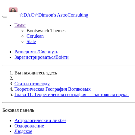
☆DAC☆
Dimson's AstroConsulting
Темы
Bootswatch Themes
Cerulean
Slate
Развернуть/Свернуть
Зарегистрироваться
Войти
Вы находитесь здесь
Статьи отовсюду
Теоретическая География Вотяковых
Глава 11. Теоретическая география — настоящая наука.
Боковая панель
Аcтрологический ликбез
Оздоровление
Людское