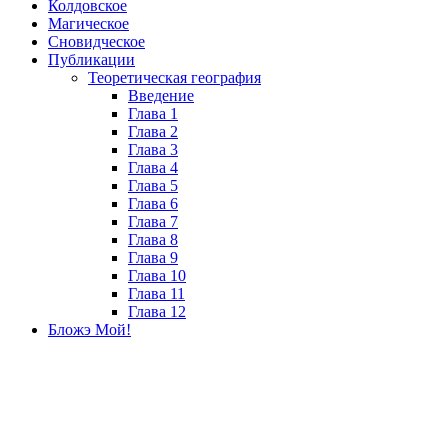
Колдовское
Магическое
Сновидческое
Публикации
Теоретическая география
Введение
Глава 1
Глава 2
Глава 3
Глава 4
Глава 5
Глава 6
Глава 7
Глава 8
Глава 9
Глава 10
Глава 11
Глава 12
Бложэ Мой!