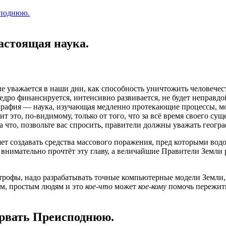
споднюю.
астоящая наука.
 уважается в наши дни, как способность уничтожить человечеств
о финансируется, интенсивно развивается, не будет неправдой 
графия — наука, изучающая медленно протекающие процессы, мож
т это, по-видимому, только от того, что за всё время своего су
 что, позвольте вас спросить, правители должны уважать геогр
ет создавать средства массового поражения, пред которыми во
внимательно прочтёт эту главу, а величайшие Правители Земли 
строфы, надо разрабатывать точные компьютерные модели Земли,
ам, простым людям и это
кое-что
может
кое-кому
помочь пережить 
зорвать Преисподнюю.