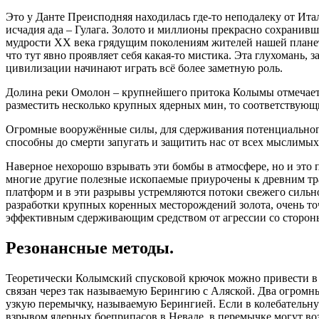
Это у Данте Преисподняя находилась где-то неподалеку от Ит
исчадия ада – Гулага. Золото и миллионы прекрасно сохранив
мудрости ХХ века грядущим поколениям жителей нашей планеты
что тут явно проявляет себя какая-то мистика. Эта глухомань,
цивилизации начинают играть всё более заметную роль.
Долина реки Омолон – крупнейшего притока Колымы отмечает о
разместить несколько крупных ядерных мин, то соответствую
Огромные вооружённые силы, для сдерживания потенциального
способны до смерти запугать и защитить нас от всех мыслимы
Наверное нехорошо взрывать эти бомбы в атмосфере, но и это 
многие другие полезные ископаемые приурочены к древним т
платформ и в эти разрывы устремляются потоки свежего сильно
разработки крупных коренных месторождений золота, очень т
эффективным сдерживающим средством от агрессии со сторо
Резонансные методы.
Теоретически Колымский спусковой крючок можно привести в 
связан через так называемую Берингию с Аляской. Два огромны
узкую перемычку, называемую Берингией. Если в колебательн
взрывом ядерных боеприпасов в Неваде, в перемычке могут воз