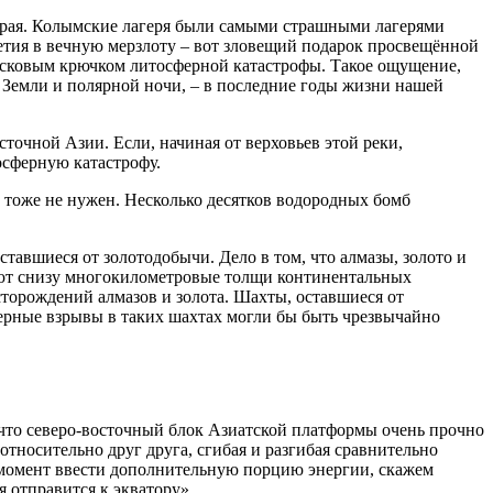
о края. Колымские лагеря были самыми страшными лагерями
етия в вечную мерзлоту – вот зловещий подарок просвещённой
пусковым крючком литосферной катастрофы. Такое ощущение,
др Земли и полярной ночи, – в последние годы жизни нашей
очной Азии. Если, начиная от верховьев этой реки,
осферную катастрофу.
 тоже не нужен. Несколько десятков водородных бомб
тавшиеся от золотодобычи. Дело в том, что алмазы, золото и
ают снизу многокилометровые толщи континентальных
сторождений алмазов и золота. Шахты, оставшиеся от
ерные взрывы в таких шахтах могли бы быть чрезвычайно
что северо-восточный блок Азиатской платформы очень прочно
тносительно друг друга, сгибая и разгибая сравнительно
 момент ввести дополнительную порцию энергии, скажем
 отправится к экватору».