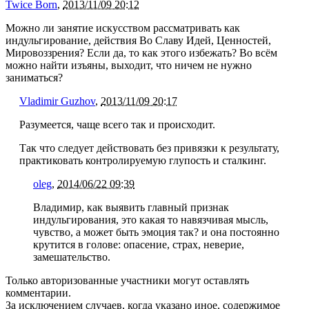
Twice Born
,
2013/11/09 20:12
Можно ли занятие искусством рассматривать как
индульгирование, действия Во Славу Идей, Ценностей,
Мировоззрения? Если да, то как этого избежать? Во всём
можно найти изъяны, выходит, что ничем не нужно
заниматься?
Vladimir Guzhov
,
2013/11/09 20:17
Разумеется, чаще всего так и происходит.
Так что следует действовать без привязки к результату,
практиковать контролируемую глупость и сталкинг.
oleg
,
2014/06/22 09:39
Владимир, как выявить главный признак
индульгирования, это какая то навязчивая мысль,
чувство, а может быть эмоция так? и она постоянно
крутится в голове: опасение, страх, неверие,
замешательство.
Только авторизованные участники могут оставлять
комментарии.
За исключением случаев, когда указано иное, содержимое