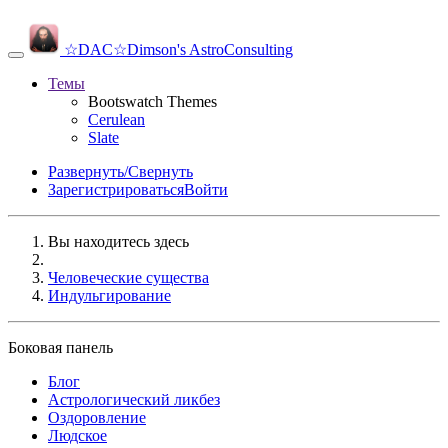
☆DAC☆
Dimson's AstroConsulting
Темы
Bootswatch Themes
Cerulean
Slate
Развернуть/Свернуть
Зарегистрироваться
Войти
Вы находитесь здесь
Человеческие существа
Индульгирование
Боковая панель
Блог
Аcтрологический ликбез
Оздоровление
Людское