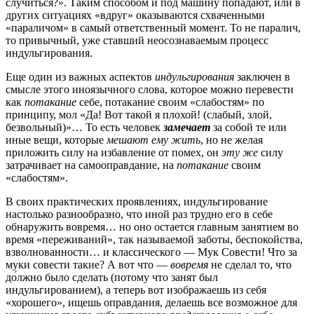
случиться?». Таким способом и под машину попадают, или в
других ситуациях «вдруг» оказываются схваченными
«параличом» в самый ответственный момент. То не паралич,
то привычный, уже ставший неосознаваемым процесс
индульгирования.
Еще один из важных аспектов
индульгирования
заключен в
смысле этого иноязычного слова, которое можно перевести
как
потакание
себе, потакание своим «слабостям» по
принципу, мол «Да! Вот такой я плохой! (слабый, злой,
безвольный)»… То есть человек
замечает
за собой те или
иные вещи, которые
мешают ему жить
, но не желая
приложить силу на избавление от помех, он
эту же
силу
затрачивает на самооправдание, на
потакание
своим
«слабостям».
В своих практических проявлениях, индульгирование
настолько разнообразно, что иной раз трудно его в себе
обнаружить вовремя… но оно остается главным занятием во
время «переживаний», так называемой заботы, беспокойства,
взволнованности… и классического — Мук Совести! Что за
муки совести такие? А вот что —
вовремя
не сделал то, что
до́лжно было сделать (потому что занят был
индульгированием), а теперь вот изображаешь из себя
«хорошего», ищешь оправдания, делаешь все возможное для