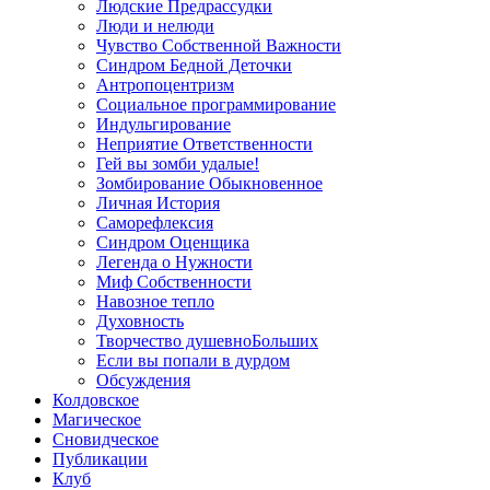
Людские Предрассудки
Люди и нелюди
Чувство Собственной Важности
Синдром Бедной Деточки
Антропоцентризм
Cоциальное программирование
Индульгирование
Неприятие Ответственности
Гей вы зомби удалые!
Зомбирование Обыкновенное
Личная История
Саморефлексия
Синдром Оценщика
Легенда о Нужности
Миф Собственности
Навозное тепло
Духовность
Творчество душевноБольших
Если вы попали в дурдом
Обсуждения
Колдовское
Магическое
Сновидческое
Публикации
Клуб