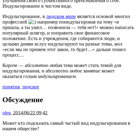
улучшения своего субъективного
представления о себе
.
Индульгирование в чистом виде.
Индульгирование, в
людском мире
является основой многих
профессией
например поиндульгировав на тему «я
пришла, а ты ушел… позвонила — тебя нет!» можно написать
популярный шлягер, и поправить свое финансовое
положение. Есть и учреждения, где собираются люди, и
целыми днями вслух индульгируют на разные темы, мол
«если мы не примем этот закон, то будет…» дальше пошел
процесс…
Короче —
абсолютно любая
тема может стать темой для
индульгирования, и абсолютно
любое занятие
может
оказаться голым
индульгированием
.
понятия
,
людское
Обсуждение
oleg
,
2014/06/22 09:42
Может кто подсказать самый частый вид индульгирования в
нашем обществе?