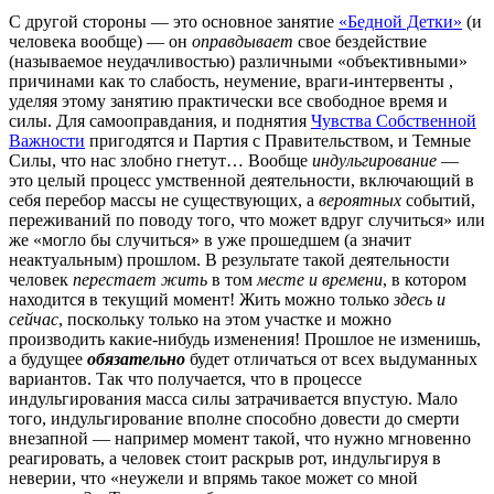
С другой стороны — это основное занятие
«Бедной Детки»
(и
человека вообще) — он
оправдывает
свое бездействие
(называемое неудачливостью) различными «объективными»
причинами как то слабость, неумение, враги-интервенты ,
уделяя этому занятию практически все свободное время и
силы. Для самооправдания, и поднятия
Чувства Собственной
Важности
пригодятся и Партия с Правительством, и Темные
Силы, что нас злобно гнетут… Вообще
индульгирование
—
это целый процесс умственной деятельности, включающий в
себя перебор массы не существующих, а
вероятных
событий,
переживаний по поводу того, что может вдруг случиться» или
же «могло бы случиться» в уже прошедшем (а значит
неактуальным) прошлом. В результате такой деятельности
человек
перестает жить
в том
месте и времени
, в котором
находится в текущий момент! Жить можно только
здесь и
сейчас
, поскольку только на этом участке и можно
производить какие-нибудь изменения! Прошлое не изменишь,
а будущее
обязательно
будет отличаться от всех выдуманных
вариантов. Так что получается, что в процессе
индульгирования масса силы затрачивается впустую. Мало
того, индульгирование вполне способно довести до смерти
внезапной — например момент такой, что нужно мгновенно
реагировать, а человек стоит раскрыв рот, индульгируя в
неверии, что «неужели и впрямь такое может со мной