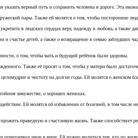
 указать верный путь и сохранить человека в дороге. Эта икон
пружеской пары. Также ей молятся о том, чтобы посторонние л
 укрепить в людских сердцах веру, надежду и любовь, а также д
ии и счастье детей, а также о возвращение в семью заблудших ча
нности, о том, чтобы мать и будущий ребёнок были здоровы.
жденного. Также её просят о том, чтобы у матери было достаточ
 целомудрие и чистоту на долгие годы. Ей молятся о женском бл
стойном замужестве, о хороших женихах.
действие. Ей молятся об избавлении от болезней, в том числе н
 прожить праведную и счастливую жизнь. Также способствует р
 и почитаемых икон в мире. Ей нужно молиться тем, кто по жизн