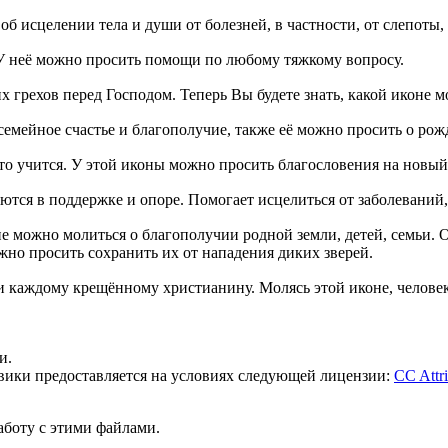
об исцелении тела и души от болезней, в частности, от слепоты,
 У неё можно просить помощи по любому тяжкому вопросу.
грехов перед Господом. Теперь Вы будете знать, какой иконе мол
семейное счастье и благополучие, также её можно просить о рож
кто учится. У этой иконы можно просить благословения на новы
аются в поддержке и опоре. Помогает исцелиться от заболеваний,
не можно молиться о благополучии родной земли, детей, семьи. 
но просить сохранить их от нападения диких зверей.
и каждому крещённому христианину. Молясь этой иконе, человек
и.
 вики предоставляется на условиях следующей лицензии:
CC Attri
работу с этими файлами.