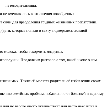
а — путеводительница.
юди не вмешивались в отношения новобрачных.
аёт силы для преодоления трудных жизненных препятствий.
д (дети, которые попали в секту, подверглись сильной
но молока, чтобы вскормить младенца.
агополучии. Продолжим разговор о том, какой иконе о чем
еизлечимых. Также ей молятся родители об избавлении своих
ешению семейных проблем, избавлению от болезней и верному
и или по работе много путешествует или часто находится в