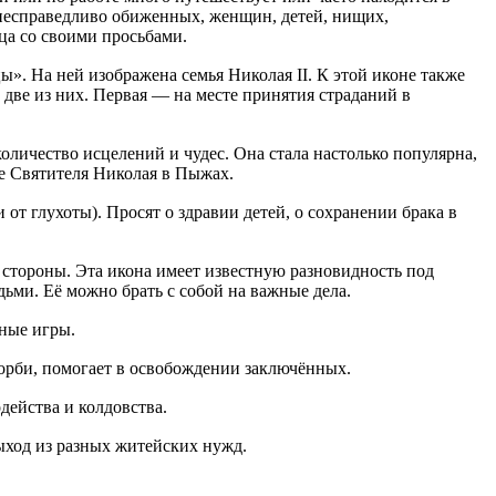
 несправедливо обиженных, женщин, детей, нищих,
ца со своими просьбами.
ы». На ней изображена семья Николая II. К этой иконе также
 две из них. Первая — на месте принятия страданий в
оличество исцелений и чудес. Она стала настолько популярна,
ме Святителя Николая в Пыжах.
 от глухоты). Просят о здравии детей, о сохранении брака в
 стороны. Эта икона имеет известную разновидность под
дьми. Её можно брать с собой на важные дела.
тные игры.
скорби, помогает в освобождении заключённых.
действа и колдовства.
выход из разных житейских нужд.