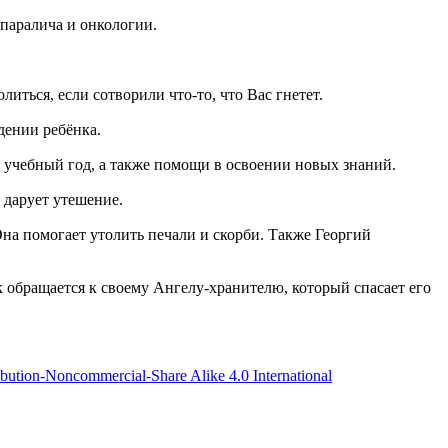
 паралича и онкологии.
иться, если сотворили что-то, что Вас гнетет.
дении ребёнка.
й учебный год, а также помощи в освоении новых знаний.
 дарует утешение.
Она помогает утолить печали и скорби. Также Георгий
 обращается к своему Ангелу-хранителю, который спасает его
bution-Noncommercial-Share Alike 4.0 International