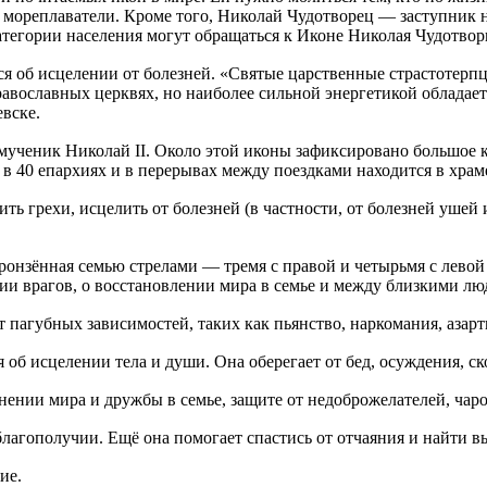
и мореплаватели. Кроме того, Николай Чудотворец — заступник
тегории населения могут обращаться к Иконе Николая Чудотвор
ся об исцелении от болезней. «Святые царственные страстотерпц
авославных церквях, но наиболее сильной энергетикой обладает
евске.
-мученик Николай II. Около этой иконы зафиксировано большое к
 в 40 епархиях и в перерывах между поездками находится в хра
ть грехи, исцелить от болезней (в частности, от болезней ушей и
пронзённая семью стрелами — тремя с правой и четырьмя с левой
ии врагов, о восстановлении мира в семье и между близкими лю
т пагубных зависимостей, таких как пьянство, наркомания, азар
я об исцелении тела и души. Она оберегает от бед, осуждения, 
анении мира и дружбы в семье, защите от недоброжелателей, чаро
 благополучии. Ещё она помогает спастись от отчаяния и найти 
ие.