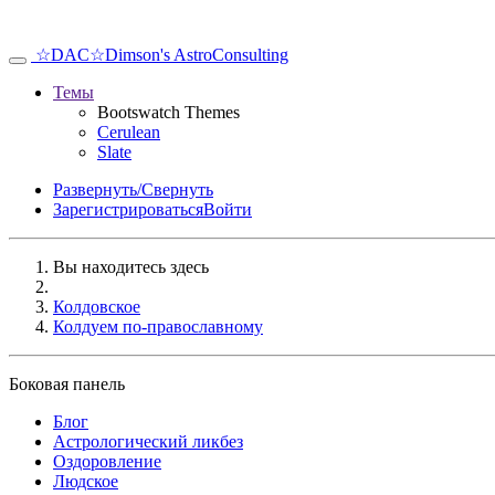
☆DAC☆
Dimson's AstroConsulting
Темы
Bootswatch Themes
Cerulean
Slate
Развернуть/Свернуть
Зарегистрироваться
Войти
Вы находитесь здесь
Колдовское
Колдуем по-православному
Боковая панель
Блог
Аcтрологический ликбез
Оздоровление
Людское