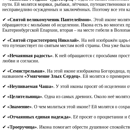
пути. Ей молятся моряки, рыбаки, лётчики, путешественники 
несправедливо осужденных и заключённых. Поэтому все эти ка
✔
«Святой великомученик Пантелеймон»
. Этой иконе молят
обращаются с мольбами об исцелении. Икона есть во многих пр
Екатеринбургской Епархии, вторая – на месте гибели в Волопа
✔
«Святой страстотерпец Николай»
. На ней изображён царь
что путешествует по святым местам всей страны. Она уже была
✔
«Нечаянная радость»
. К ней обращаются с просьбами прости
любви и согласии.
✔
«Семистрельная»
. На этой иконе изображена Богородица, 
названием
«Умягчение Злых Сердец»
. Ей молятся о примирен
✔
«Неупиваемая Чаша»
. У этой иконы просят об исцелении о
✔
«Целительница»
. Одна из самых древних. Около неё молятс
✔
«Знамение»
. О чем молиться этой иконе? Ей молятся о сохр
✔
«Отчаянных единая надежда»
. Её просят о процветании и
✔
«Троеручица»
. Икона помогает обрести душевное спокойств