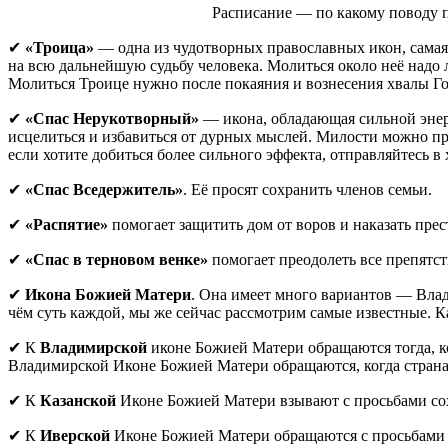
Расписание — по какому поводу п
✔
«Троица»
— одна из чудотворных православных икон, самая 
на всю дальнейшую судьбу человека. Молиться около неё надо 
Молиться Троице нужно после покаяния и вознесения хвалы Го
✔
«Спас Нерукотворный»
— икона, обладающая сильной энерг
исцелиться и избавиться от дурных мыслей. Милости можно прос
если хотите добиться более сильного эффекта, отправляйтесь в
✔
«Спас Вседержитель»
. Её просят сохранить членов семьи.
✔
«Распятие»
помогает защитить дом от воров и наказать пре
✔
«Спас в терновом венке»
помогает преодолеть все препятст
✔
Икона Божией Матери
. Она имеет много вариантов — Влади
чём суть каждой, мы же сейчас рассмотрим самые известные. 
✔ К
Владимирской
иконе Божией Матери обращаются тогда, к
Владимирской Иконе Божией Матери обращаются, когда страна
✔ К
Казанской
Иконе Божией Матери взывают с просьбами сох
✔ К
Иверской
Иконе Божией Матери обращаются с просьбами о 