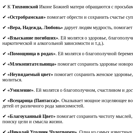
✔ К
Тихвинской
Иконе Божией матери обращаются с просьбами
✔
«Остробрамская»
помогает обрести и сохранить счастье су
✔
«Вера, Надежда, Любовь»
дарует людям мудрость, помогает
✔
«Взыскание погибших»
. Ей молятся о здоровье, благополуч
наркотической и алкогольной зависимости и т.д.).
✔
«Помощница в родах»
. Ей молятся о благополучной береме
✔
«Млекопитательница»
помогает сохранить здоровье новоро
✔
«Неувядаемый цвет»
помогает сохранить женское здоровье,
молиться.
✔
«Умиление»
. Ей молятся о благополучном, счастливом и до
✔
«Всецарица (Пантасса)»
. Оказывает мощное исцеляющее воз
детей от различного рода зависимостей.
✔
«Благоуханный Цвет»
помогает сохранить чистоту мыслей,
поиску цели и смысла жизни.
✔
«Николай Угодник Чудотворец»
. Одна из самых известных