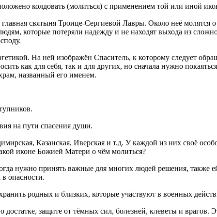
оложено колдовать (молиться) с применением той или иной ико
главная святыня Троице-Сергиевой Лавры. Около неё молятся о 
людям, которые потеряли надежду и не находят выхода из сложн
споду.
етикой. На ней изображён Спаситель, к которому следует обращ
ить как для себя, так и для других, но сначала нужно покаяться
 храм, названный его именем.
ступников.
вия на пути спасения души.
мирская, Казанская, Иверская и т.д. У каждой из них своё особ
Какой иконе Божией Матери о чём молиться?
огда нужно принять важные для многих людей решения, также е
 в опасности.
ранить родных и близких, которые участвуют в военных действ
достатке, защите от тёмных сил, болезней, клеветы и врагов. 