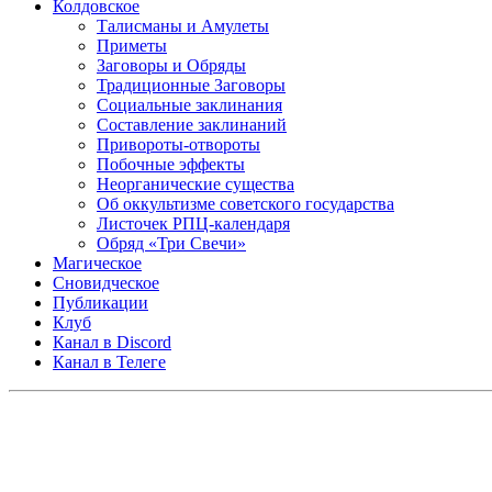
Колдовское
Талисманы и Амулеты
Приметы
Заговоры и Обряды
Традиционные Заговоры
Социальные заклинания
Составление заклинаний
Привороты-отвороты
Побочные эффекты
Неорганические существа
Об оккультизме советского государства
Листочек РПЦ-календаря
Обряд «Три Свечи»
Магическое
Сновидческое
Публикации
Клуб
Канал в Discord
Канал в Телеге