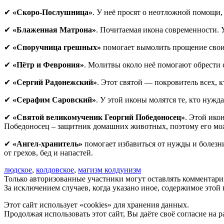
✔
«Скоро-Послушница»
. У неё просят о неотложной помощи, 
✔
«Блаженная Матрона»
. Почитаемая икона современности.
✔
«Споручница грешных»
помогает вымолить прощение своих 
✔
«Пётр и Феврония»
. Молитвы около неё помогают обрести 
✔
«Сергий Радонежский»
. Этот святой — покровитель всех, 
✔
«Серафим Саровский»
. У этой иконы молятся те, кто нужд
✔
«Святой великомученик Георгий Победоносец»
. Этой ико
Победоносец – защитник домашних животных, поэтому его мож
✔
«Ангел-хранитель»
помогает избавиться от нужды и болезн
от грехов, бед и напастей.
людское
,
колдовское
,
магизм колдунизм
Только авторизованные участники могут оставлять комментари
За исключением случаев, когда указано иное, содержимое этой
Этот сайт использует «cookies» для хранения данных.
Продолжая использовать этот сайт, Вы даёте своё согласие на 